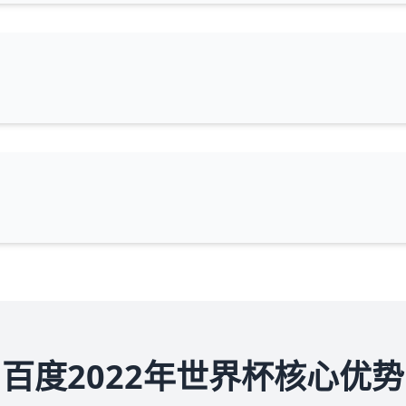
百度2022年世界杯核心优势