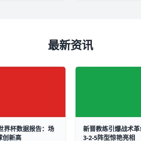
最新资讯
6世界杯数据报告：场
新晋教练引爆战术革
球创新高
3-2-5阵型惊艳亮相