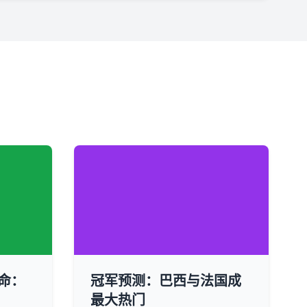
命：
冠军预测：巴西与法国成
最大热门