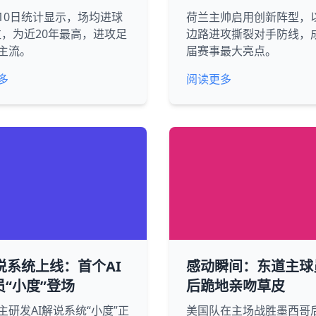
10日统计显示，场均进球
荷兰主帅启用创新阵型，
2粒，为近20年最高，进攻足
边路进攻撕裂对手防线，
主流。
届赛事最大亮点。
多
阅读更多
说系统上线：首个AI
感动瞬间：东道主球
员“小度”登场
后跪地亲吻草皮
主研发AI解说系统“小度”正
美国队在主场战胜墨西哥