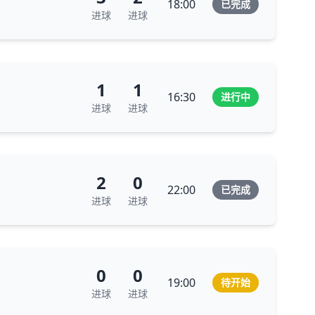
18:00
已完成
进球
进球
1
1
16:30
进行中
进球
进球
2
0
22:00
已完成
进球
进球
0
0
19:00
待开始
进球
进球