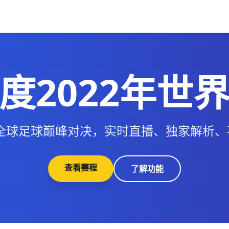
度2022年世
年全球足球巅峰对决，实时直播、独家解析
查看赛程
了解功能