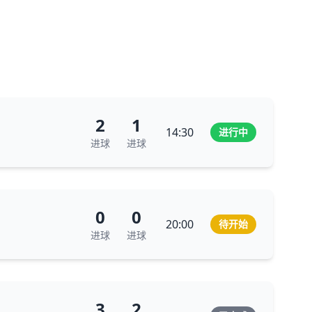
2
1
14:30
进行中
进球
进球
0
0
20:00
待开始
进球
进球
3
2