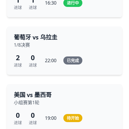
16:30
进行中
进球
进球
葡萄牙 vs 乌拉圭
1/8决赛
2
0
22:00
已完成
进球
进球
美国 vs 墨西哥
小组赛第1轮
0
0
19:00
待开始
进球
进球