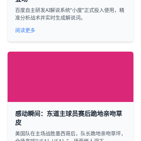
百度自主研发AI解说系统“小度”正式投入使用，精
准分析战术并实时生成解说词。
阅读更多
感动瞬间：东道主球员赛后跪地亲吻草
皮
美国队在主场战胜墨西哥后，队长跪地亲吻草坪，