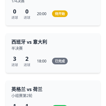
1/4决赛
0
0
20:00
待开始
进球
进球
西班牙 vs 意大利
半决赛
3
2
18:00
已完成
进球
进球
英格兰 vs 荷兰
小组赛第2轮
1
1