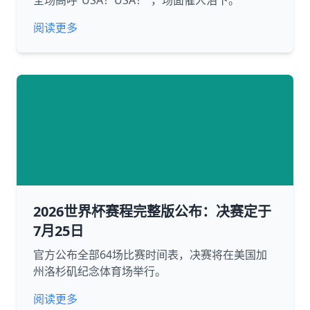
全场高呼“USA！USA！”，场面催人泪下。
阅读更多
2026世界杯赛程完整版公布：决赛定于
7月25日
官方公布全部64场比赛时间表，决赛将在美国加
州洛杉矶纪念体育场举行。
阅读更多