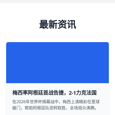
最新资讯
梅西率阿根廷首战告捷，2-1力克法国
在2026年世界杯揭幕战中，梅西上演精彩任意球
破门，帮助阿根廷队逆转取胜，全场观众沸腾。