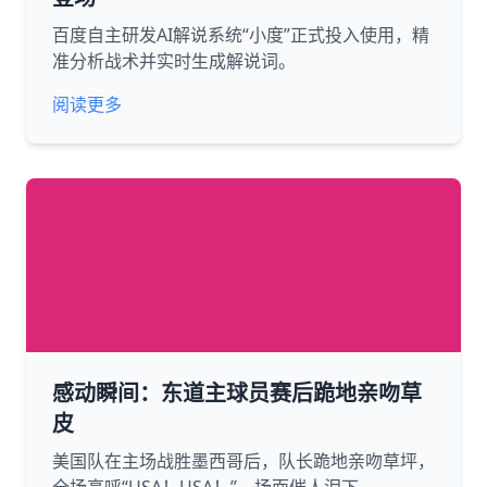
百度自主研发AI解说系统“小度”正式投入使用，精
准分析战术并实时生成解说词。
阅读更多
感动瞬间：东道主球员赛后跪地亲吻草
皮
美国队在主场战胜墨西哥后，队长跪地亲吻草坪，