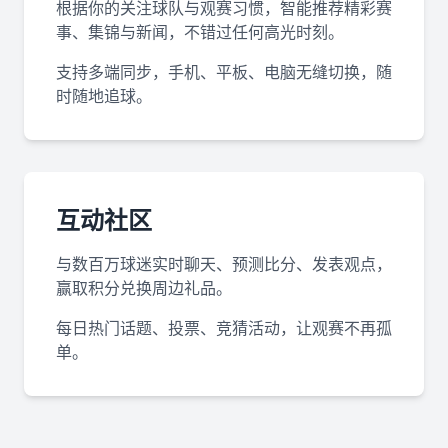
根据你的关注球队与观赛习惯，智能推荐精彩赛
事、集锦与新闻，不错过任何高光时刻。
支持多端同步，手机、平板、电脑无缝切换，随
时随地追球。
互动社区
与数百万球迷实时聊天、预测比分、发表观点，
赢取积分兑换周边礼品。
每日热门话题、投票、竞猜活动，让观赛不再孤
单。