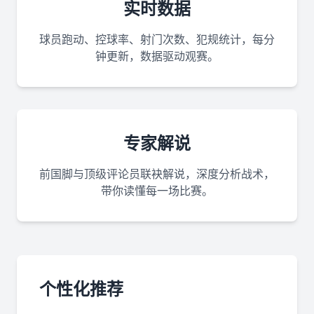
实时数据
球员跑动、控球率、射门次数、犯规统计，每分
钟更新，数据驱动观赛。
专家解说
前国脚与顶级评论员联袂解说，深度分析战术，
带你读懂每一场比赛。
个性化推荐