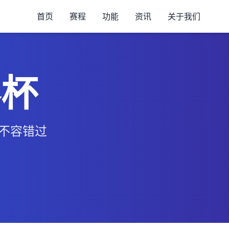
首页
赛程
功能
资讯
关于我们
界杯
、不容错过