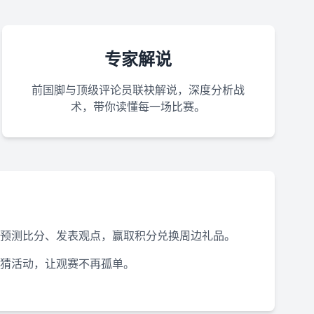
专家解说
前国脚与顶级评论员联袂解说，深度分析战
术，带你读懂每一场比赛。
预测比分、发表观点，赢取积分兑换周边礼品。
猜活动，让观赛不再孤单。