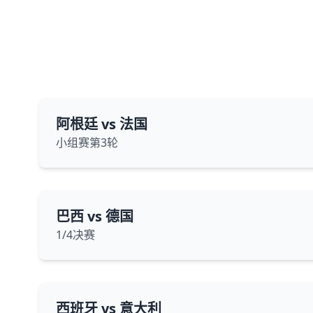
阿根廷 vs 法国
小组赛第3轮
巴西 vs 德国
1/4决赛
西班牙 vs 意大利