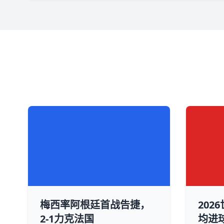
梅西率阿根廷首战告捷，
202
2-1力克法国
均进