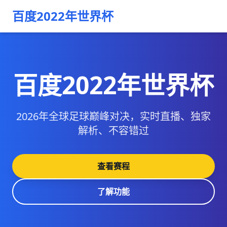
百度2022年世界杯
百度2022年世界杯
2026年全球足球巅峰对决，实时直播、独家
解析、不容错过
查看赛程
了解功能