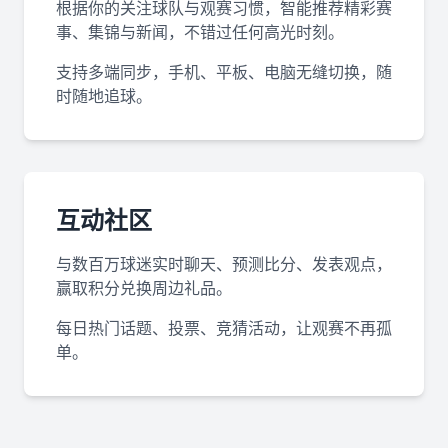
根据你的关注球队与观赛习惯，智能推荐精彩赛
事、集锦与新闻，不错过任何高光时刻。
支持多端同步，手机、平板、电脑无缝切换，随
时随地追球。
互动社区
与数百万球迷实时聊天、预测比分、发表观点，
赢取积分兑换周边礼品。
每日热门话题、投票、竞猜活动，让观赛不再孤
单。