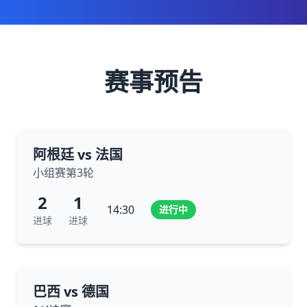
赛事预告
阿根廷 vs 法国
小组赛第3轮
2
1
14:30
进行中
进球
进球
巴西 vs 德国