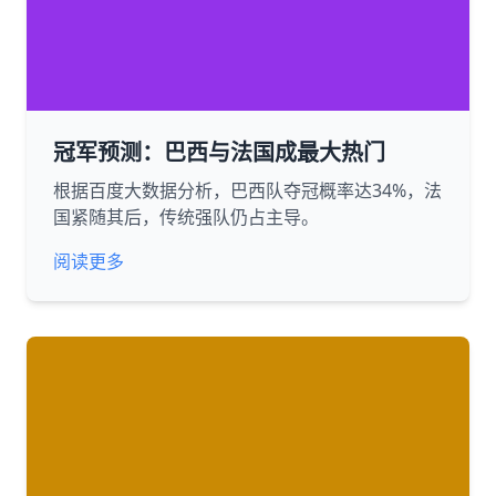
冠军预测：巴西与法国成最大热门
根据百度大数据分析，巴西队夺冠概率达34%，法
国紧随其后，传统强队仍占主导。
阅读更多