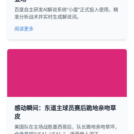
百度自主研发AI解说系统“小度”正式投入使用，精
准分析战术并实时生成解说词。
阅读更多
感动瞬间：东道主球员赛后跪地亲吻草
皮
美国队在主场战胜墨西哥后，队长跪地亲吻草坪，