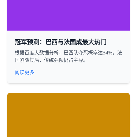
冠军预测：巴西与法国成最大热门
根据百度大数据分析，巴西队夺冠概率达34%，法
国紧随其后，传统强队仍占主导。
阅读更多