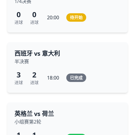
1/4决赛
0
0
20:00
待开始
进球
进球
西班牙 vs 意大利
半决赛
3
2
18:00
已完成
进球
进球
英格兰 vs 荷兰
小组赛第2轮
1
1