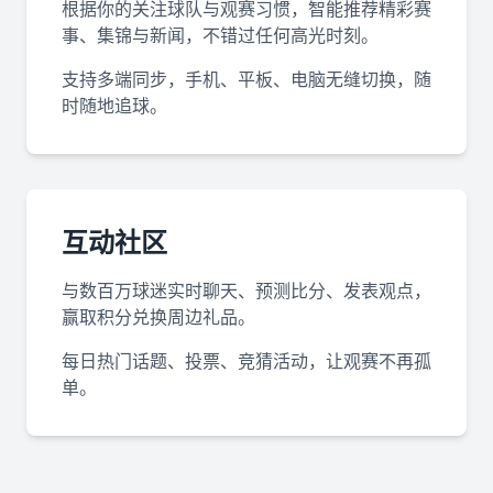
根据你的关注球队与观赛习惯，智能推荐精彩赛
事、集锦与新闻，不错过任何高光时刻。
支持多端同步，手机、平板、电脑无缝切换，随
时随地追球。
互动社区
与数百万球迷实时聊天、预测比分、发表观点，
赢取积分兑换周边礼品。
每日热门话题、投票、竞猜活动，让观赛不再孤
单。