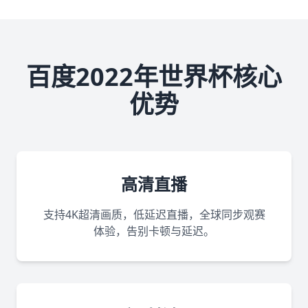
百度2022年世界杯核心
优势
高清直播
支持4K超清画质，低延迟直播，全球同步观赛
体验，告别卡顿与延迟。