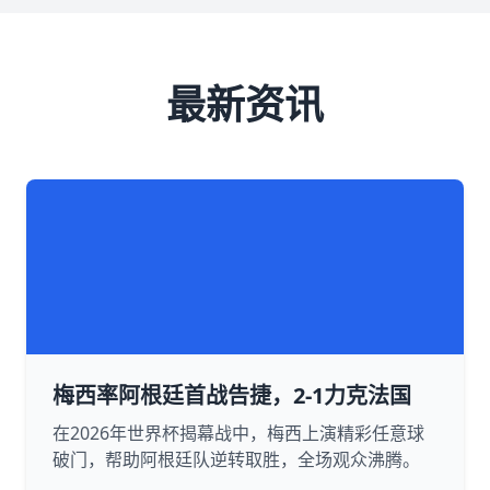
最新资讯
梅西率阿根廷首战告捷，2-1力克法国
在2026年世界杯揭幕战中，梅西上演精彩任意球
破门，帮助阿根廷队逆转取胜，全场观众沸腾。