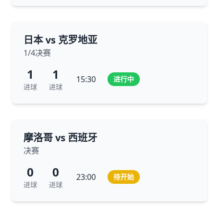
日本 vs 克罗地亚
1/4决赛
1
1
15:30
进行中
进球
进球
摩洛哥 vs 西班牙
决赛
0
0
23:00
待开始
进球
进球