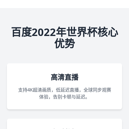
百度2022年世界杯核心
优势
高清直播
支持4K超清画质，低延迟直播，全球同步观赛
体验，告别卡顿与延迟。