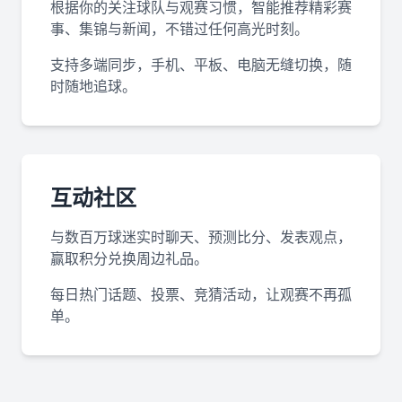
根据你的关注球队与观赛习惯，智能推荐精彩赛
事、集锦与新闻，不错过任何高光时刻。
支持多端同步，手机、平板、电脑无缝切换，随
时随地追球。
互动社区
与数百万球迷实时聊天、预测比分、发表观点，
赢取积分兑换周边礼品。
每日热门话题、投票、竞猜活动，让观赛不再孤
单。