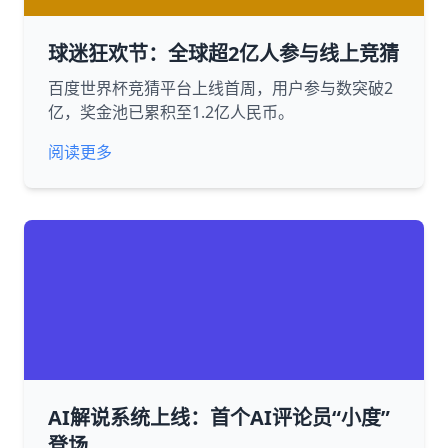
球迷狂欢节：全球超2亿人参与线上竞猜
百度世界杯竞猜平台上线首周，用户参与数突破2
亿，奖金池已累积至1.2亿人民币。
阅读更多
AI解说系统上线：首个AI评论员“小度”
登场