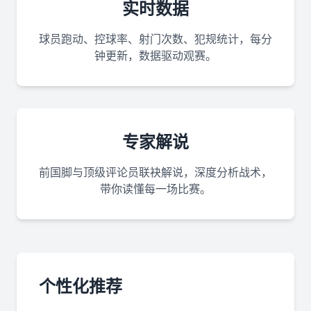
实时数据
球员跑动、控球率、射门次数、犯规统计，每分
钟更新，数据驱动观赛。
专家解说
前国脚与顶级评论员联袂解说，深度分析战术，
带你读懂每一场比赛。
个性化推荐