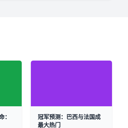
命：
冠军预测：巴西与法国成
最大热门