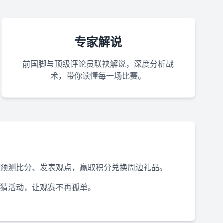
专家解说
前国脚与顶级评论员联袂解说，深度分析战
术，带你读懂每一场比赛。
预测比分、发表观点，赢取积分兑换周边礼品。
猜活动，让观赛不再孤单。