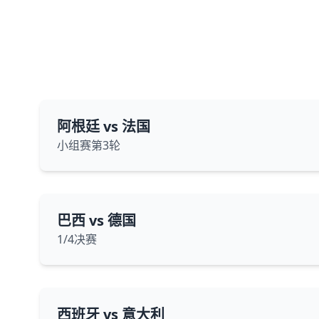
阿根廷 vs 法国
小组赛第3轮
巴西 vs 德国
1/4决赛
西班牙 vs 意大利