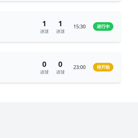
1
1
15:30
进行中
进球
进球
0
0
23:00
待开始
进球
进球