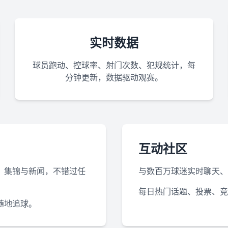
实时数据
球员跑动、控球率、射门次数、犯规统计，每
分钟更新，数据驱动观赛。
互动社区
、集锦与新闻，不错过任
与数百万球迷实时聊天、
每日热门话题、投票、竞
随地追球。