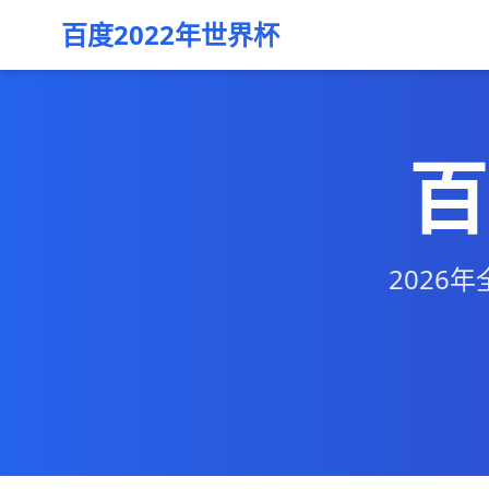
百度2022年世界杯
百
2026