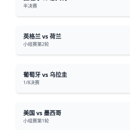
半决赛
英格兰 vs 荷兰
小组赛第2轮
葡萄牙 vs 乌拉圭
1/8决赛
美国 vs 墨西哥
小组赛第1轮