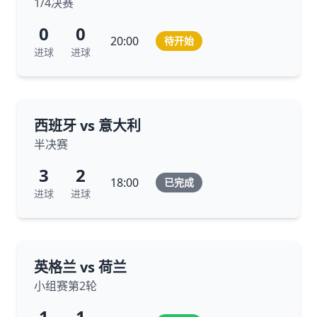
1/4决赛
0
0
20:00
待开始
进球
进球
西班牙 vs 意大利
半决赛
3
2
18:00
已完成
进球
进球
英格兰 vs 荷兰
小组赛第2轮
1
1