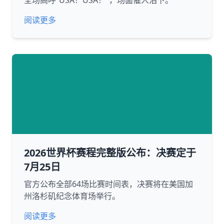
全场高呼“USA！USA！”，场面催人泪下。
阅读更多
2026世界杯赛程完整版公布：决赛定于
7月25日
官方公布全部64场比赛时间表，决赛将在美国加
州洛杉矶纪念体育场举行。
阅读更多