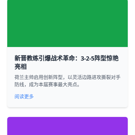
新晋教练引爆战术革命：3-2-5阵型惊艳
亮相
荷兰主帅启用创新阵型，以灵活边路进攻撕裂对手
防线，成为本届赛事最大亮点。
阅读更多