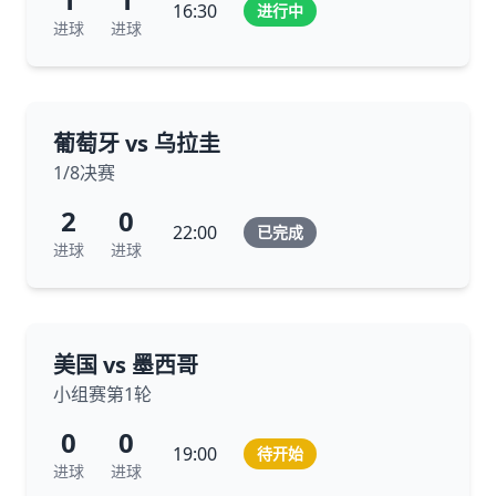
16:30
进行中
进球
进球
葡萄牙 vs 乌拉圭
1/8决赛
2
0
22:00
已完成
进球
进球
美国 vs 墨西哥
小组赛第1轮
0
0
19:00
待开始
进球
进球