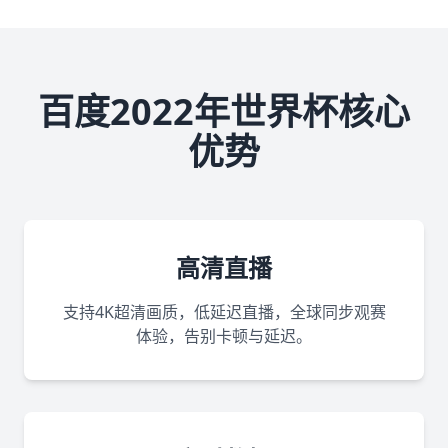
百度2022年世界杯核心
优势
高清直播
支持4K超清画质，低延迟直播，全球同步观赛
体验，告别卡顿与延迟。