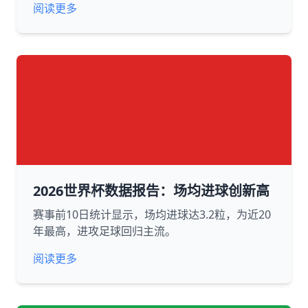
阅读更多
2026世界杯数据报告：场均进球创新高
赛事前10日统计显示，场均进球达3.2粒，为近20
年最高，进攻足球回归主流。
阅读更多