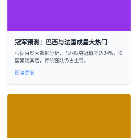
冠军预测：巴西与法国成最大热门
根据百度大数据分析，巴西队夺冠概率达34%，法
国紧随其后，传统强队仍占主导。
阅读更多