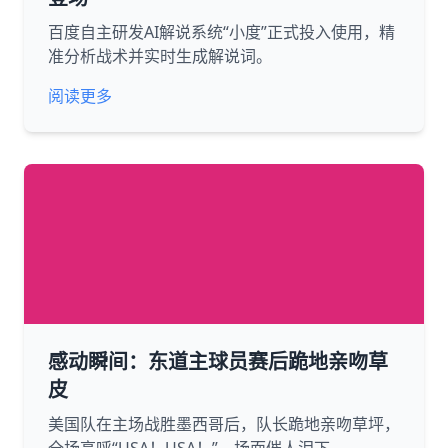
百度自主研发AI解说系统“小度”正式投入使用，精
准分析战术并实时生成解说词。
阅读更多
感动瞬间：东道主球员赛后跪地亲吻草
皮
美国队在主场战胜墨西哥后，队长跪地亲吻草坪，