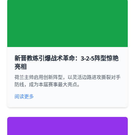
新晋教练引爆战术革命：3-2-5阵型惊艳
亮相
荷兰主帅启用创新阵型，以灵活边路进攻撕裂对手
防线，成为本届赛事最大亮点。
阅读更多