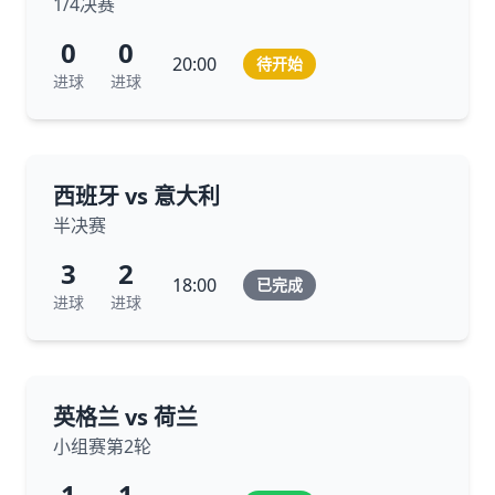
1/4决赛
0
0
20:00
待开始
进球
进球
西班牙 vs 意大利
半决赛
3
2
18:00
已完成
进球
进球
英格兰 vs 荷兰
小组赛第2轮
1
1