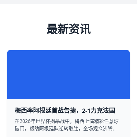
最新资讯
梅西率阿根廷首战告捷，2-1力克法国
在2026年世界杯揭幕战中，梅西上演精彩任意球
破门，帮助阿根廷队逆转取胜，全场观众沸腾。