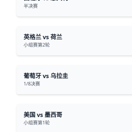
半决赛
英格兰 vs 荷兰
小组赛第2轮
葡萄牙 vs 乌拉圭
1/8决赛
美国 vs 墨西哥
小组赛第1轮