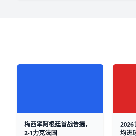
梅西率阿根廷首战告捷，
202
2-1力克法国
均进