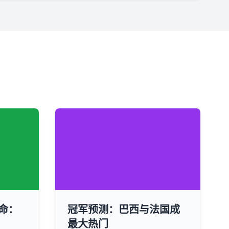
命：
冠军预测：巴西与法国成
最大热门