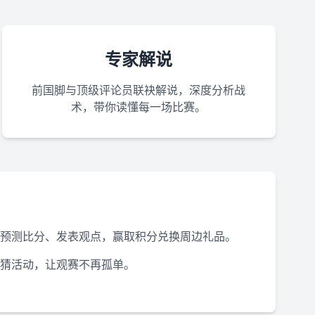
专家解说
前国脚与顶级评论员联袂解说，深度分析战
术，带你读懂每一场比赛。
预测比分、发表观点，赢取积分兑换周边礼品。
猜活动，让观赛不再孤单。