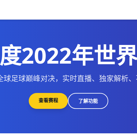
度2022年世
年全球足球巅峰对决，实时直播、独家解析
查看赛程
了解功能