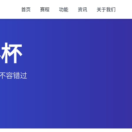
首页
赛程
功能
资讯
关于我们
界杯
、不容错过