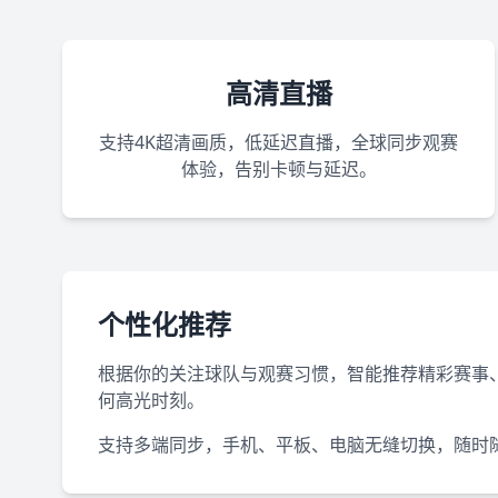
高清直播
支持4K超清画质，低延迟直播，全球同步观赛
体验，告别卡顿与延迟。
个性化推荐
根据你的关注球队与观赛习惯，智能推荐精彩赛事
何高光时刻。
支持多端同步，手机、平板、电脑无缝切换，随时