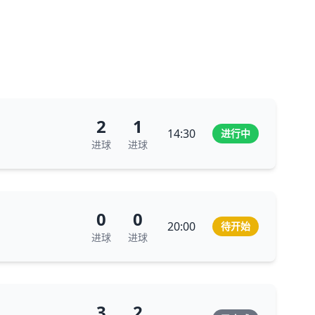
2
1
14:30
进行中
进球
进球
0
0
20:00
待开始
进球
进球
3
2