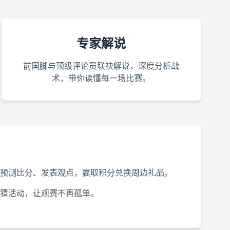
专家解说
前国脚与顶级评论员联袂解说，深度分析战
术，带你读懂每一场比赛。
预测比分、发表观点，赢取积分兑换周边礼品。
猜活动，让观赛不再孤单。