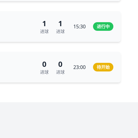
1
1
15:30
进行中
进球
进球
0
0
23:00
待开始
进球
进球