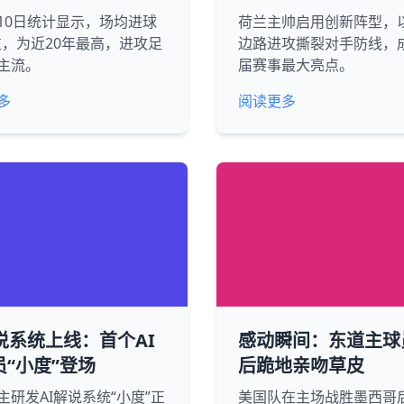
10日统计显示，场均进球
荷兰主帅启用创新阵型，
2粒，为近20年最高，进攻足
边路进攻撕裂对手防线，
主流。
届赛事最大亮点。
多
阅读更多
说系统上线：首个AI
感动瞬间：东道主球
员“小度”登场
后跪地亲吻草皮
主研发AI解说系统“小度”正
美国队在主场战胜墨西哥