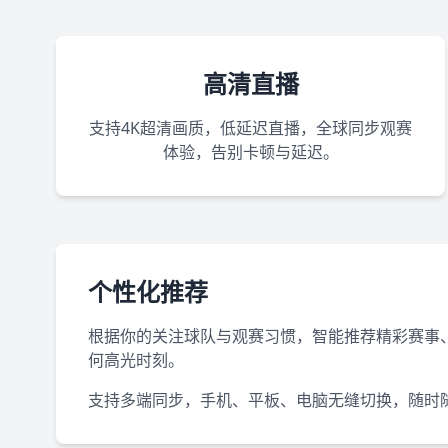
高清直播
支持4K超清画质，低延迟直播，全球同步观赛
体验，告别卡顿与延迟。
个性化推荐
根据你的关注球队与观赛习惯，智能推荐精彩赛事
何高光时刻。
支持多端同步，手机、平板、电脑无缝切换，随时