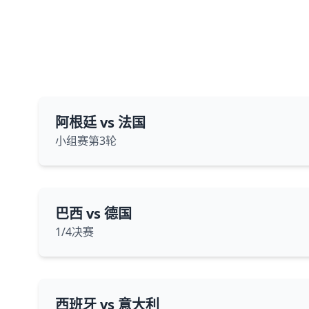
阿根廷 vs 法国
小组赛第3轮
巴西 vs 德国
1/4决赛
西班牙 vs 意大利