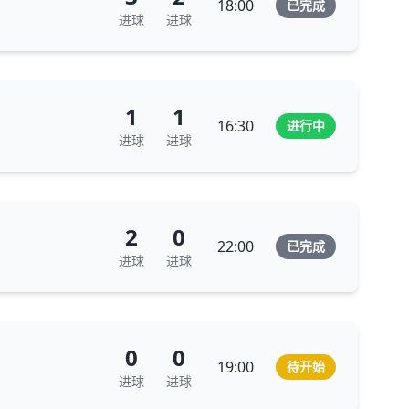
18:00
已完成
进球
进球
1
1
16:30
进行中
进球
进球
2
0
22:00
已完成
进球
进球
0
0
19:00
待开始
进球
进球