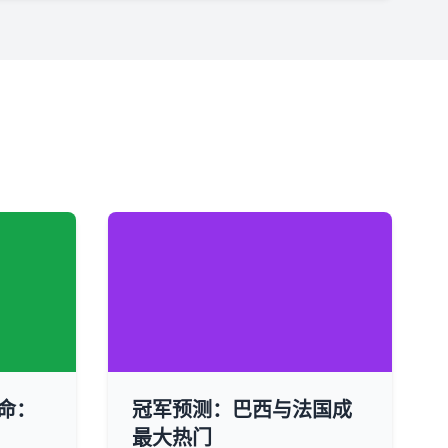
命：
冠军预测：巴西与法国成
最大热门