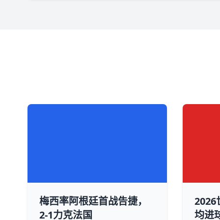
梅西率阿根廷首战告捷，
202
2-1力克法国
均进