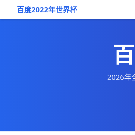
百度2022年世界杯
百
2026