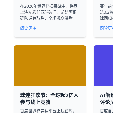
在2026年世界杯揭幕战中，梅西
赛事前
上演精彩任意球破门，帮助阿根
达3.
廷队逆转取胜，全场观众沸腾。
球回归
阅读更多
阅读更
球迷狂欢节：全球超2亿人
AI解
参与线上竞猜
评论
百度世界杯竞猜平台上线首周，
百度自