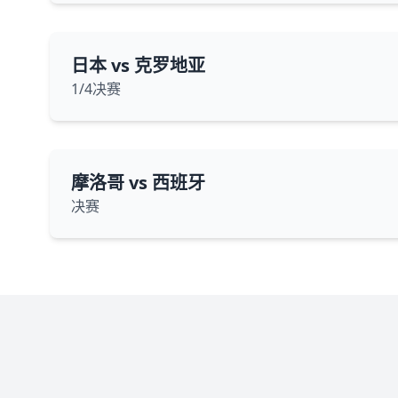
日本 vs 克罗地亚
1/4决赛
摩洛哥 vs 西班牙
决赛