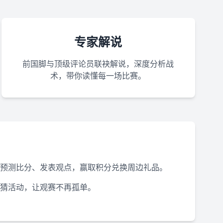
专家解说
前国脚与顶级评论员联袂解说，深度分析战
术，带你读懂每一场比赛。
预测比分、发表观点，赢取积分兑换周边礼品。
猜活动，让观赛不再孤单。