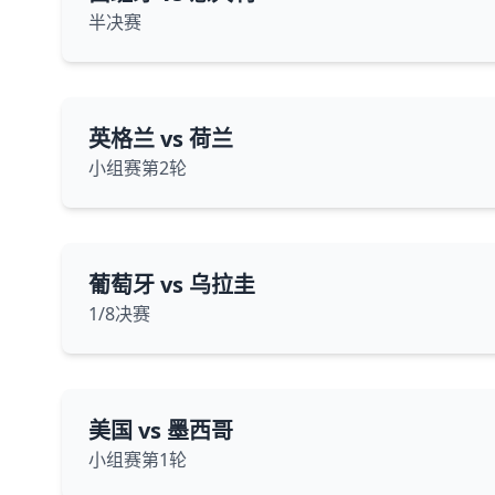
半决赛
英格兰 vs 荷兰
小组赛第2轮
葡萄牙 vs 乌拉圭
1/8决赛
美国 vs 墨西哥
小组赛第1轮