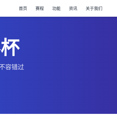
首页
赛程
功能
资讯
关于我们
界杯
、不容错过