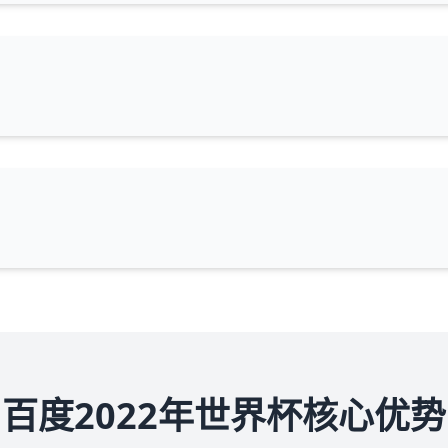
百度2022年世界杯核心优势