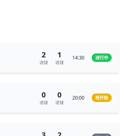
2
1
14:30
进行中
进球
进球
0
0
20:00
待开始
进球
进球
3
2