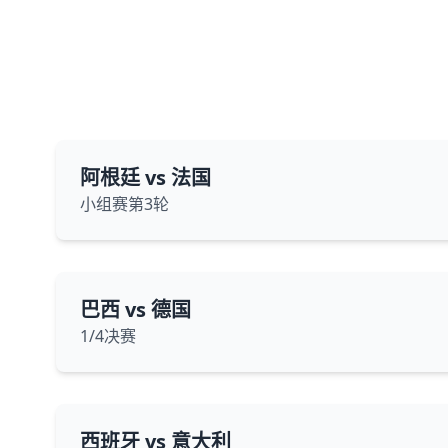
阿根廷 vs 法国
小组赛第3轮
巴西 vs 德国
1/4决赛
西班牙 vs 意大利