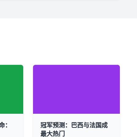
命：
冠军预测：巴西与法国成
最大热门