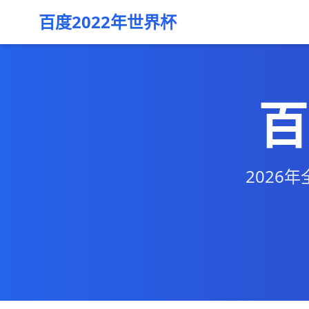
百度2022年世界杯
百
2026