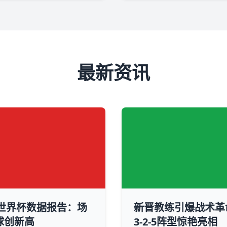
最新资讯
6世界杯数据报告：场
新晋教练引爆战术革
球创新高
3-2-5阵型惊艳亮相