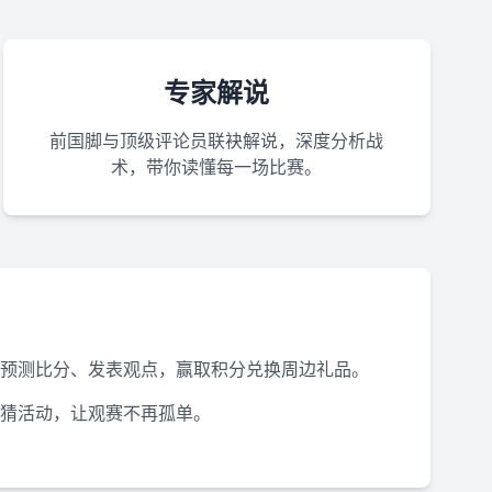
专家解说
前国脚与顶级评论员联袂解说，深度分析战
术，带你读懂每一场比赛。
预测比分、发表观点，赢取积分兑换周边礼品。
猜活动，让观赛不再孤单。