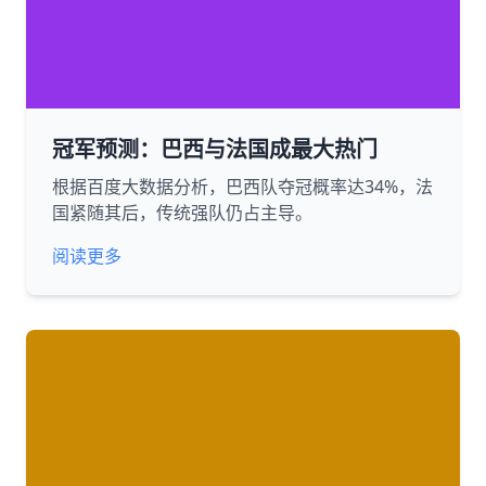
冠军预测：巴西与法国成最大热门
根据百度大数据分析，巴西队夺冠概率达34%，法
国紧随其后，传统强队仍占主导。
阅读更多