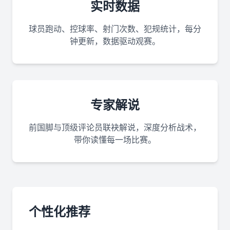
实时数据
球员跑动、控球率、射门次数、犯规统计，每分
钟更新，数据驱动观赛。
专家解说
前国脚与顶级评论员联袂解说，深度分析战术，
带你读懂每一场比赛。
个性化推荐