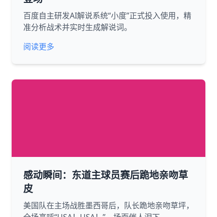
百度自主研发AI解说系统“小度”正式投入使用，精
准分析战术并实时生成解说词。
阅读更多
感动瞬间：东道主球员赛后跪地亲吻草
皮
美国队在主场战胜墨西哥后，队长跪地亲吻草坪，