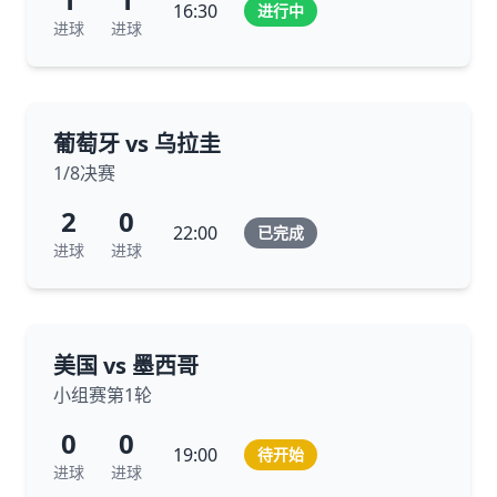
16:30
进行中
进球
进球
葡萄牙 vs 乌拉圭
1/8决赛
2
0
22:00
已完成
进球
进球
美国 vs 墨西哥
小组赛第1轮
0
0
19:00
待开始
进球
进球