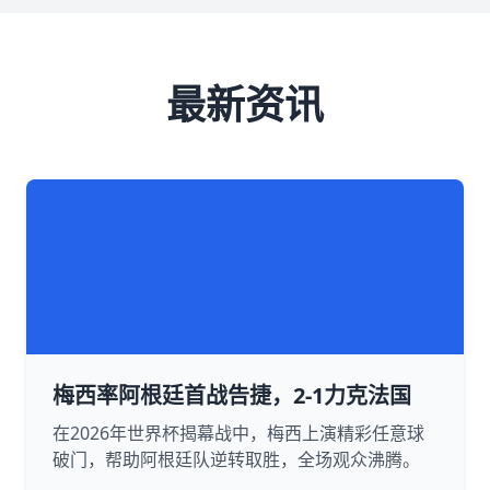
最新资讯
梅西率阿根廷首战告捷，2-1力克法国
在2026年世界杯揭幕战中，梅西上演精彩任意球
破门，帮助阿根廷队逆转取胜，全场观众沸腾。