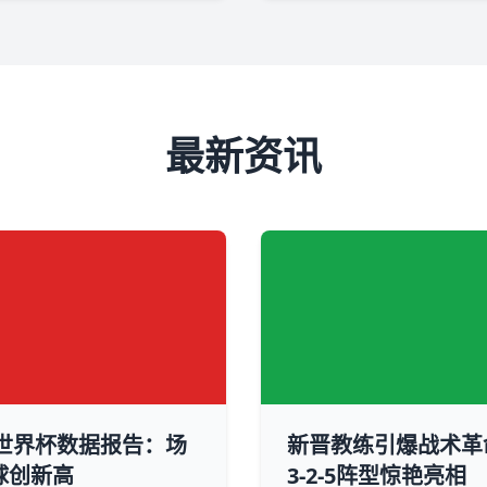
最新资讯
6世界杯数据报告：场
新晋教练引爆战术革
球创新高
3-2-5阵型惊艳亮相