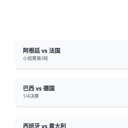
阿根廷 vs 法国
小组赛第3轮
巴西 vs 德国
1/4决赛
西班牙 vs 意大利