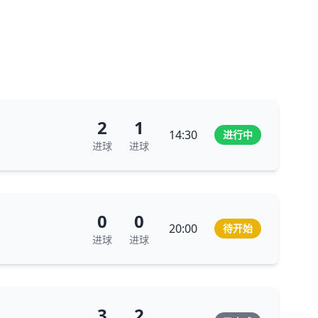
2
1
14:30
进行中
进球
进球
0
0
20:00
待开始
进球
进球
3
2