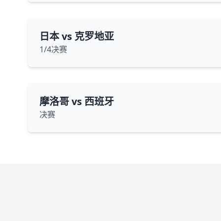
日本 vs 克罗地亚
1/4决赛
摩洛哥 vs 西班牙
决赛