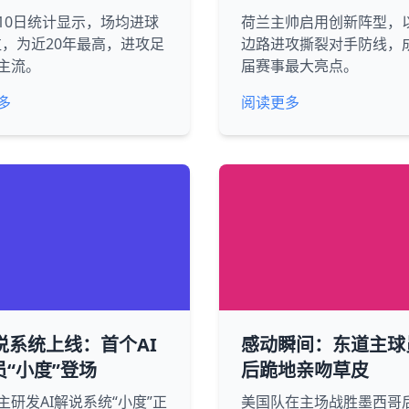
10日统计显示，场均进球
荷兰主帅启用创新阵型，
2粒，为近20年最高，进攻足
边路进攻撕裂对手防线，
主流。
届赛事最大亮点。
多
阅读更多
说系统上线：首个AI
感动瞬间：东道主球
员“小度”登场
后跪地亲吻草皮
主研发AI解说系统“小度”正
美国队在主场战胜墨西哥