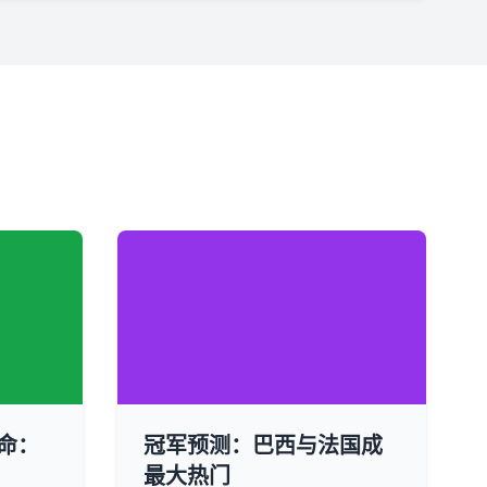
命：
冠军预测：巴西与法国成
最大热门