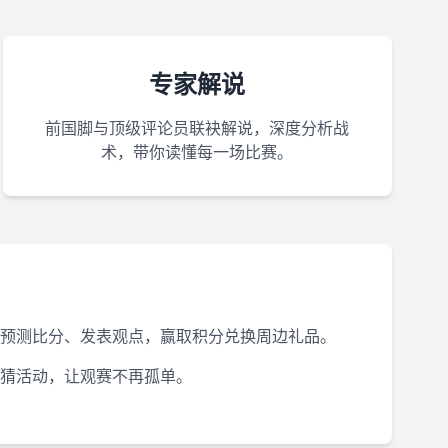
专家解说
前国脚与顶级评论员联袂解说，深度分析战
术，带你读懂每一场比赛。
预测比分、发表观点，赢取积分兑换周边礼品。
猜活动，让观赛不再孤单。