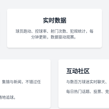
实时数据
球员跑动、控球率、射门次数、犯规统计，每
分钟更新，数据驱动观赛。
互动社区
、集锦与新闻，不错过任
与数百万球迷实时聊天、
每日热门话题、投票、竞
随地追球。