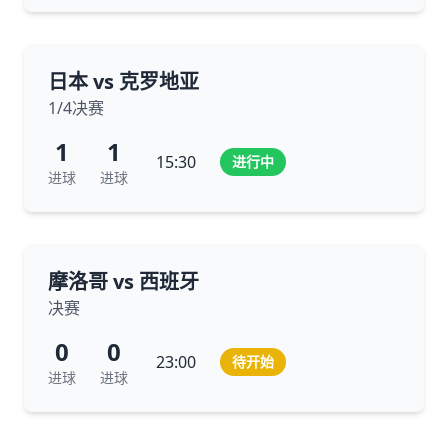
日本 vs 克罗地亚
1/4决赛
1
1
15:30
进行中
进球
进球
摩洛哥 vs 西班牙
决赛
0
0
23:00
待开始
进球
进球