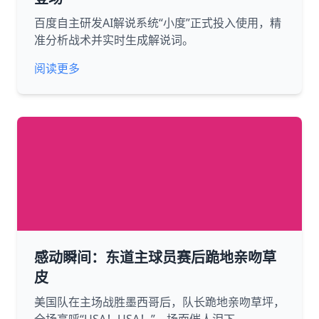
百度自主研发AI解说系统“小度”正式投入使用，精
准分析战术并实时生成解说词。
阅读更多
感动瞬间：东道主球员赛后跪地亲吻草
皮
美国队在主场战胜墨西哥后，队长跪地亲吻草坪，