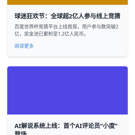
球迷狂欢节：全球超2亿人参与线上竞猜
百度世界杯竞猜平台上线首周，用户参与数突破2
亿，奖金池已累积至1.2亿人民币。
阅读更多
AI解说系统上线：首个AI评论员“小度”
登场