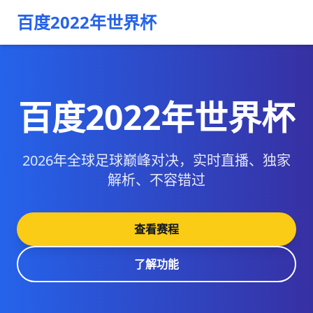
百度2022年世界杯
百度2022年世界杯
2026年全球足球巅峰对决，实时直播、独家
解析、不容错过
查看赛程
了解功能