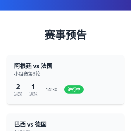
赛事预告
阿根廷 vs 法国
小组赛第3轮
2
1
14:30
进行中
进球
进球
巴西 vs 德国