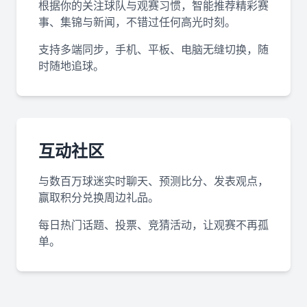
根据你的关注球队与观赛习惯，智能推荐精彩赛
事、集锦与新闻，不错过任何高光时刻。
支持多端同步，手机、平板、电脑无缝切换，随
时随地追球。
互动社区
与数百万球迷实时聊天、预测比分、发表观点，
赢取积分兑换周边礼品。
每日热门话题、投票、竞猜活动，让观赛不再孤
单。