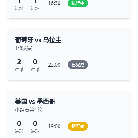
16:30
进行中
进球
进球
葡萄牙 vs 乌拉圭
1/8决赛
2
0
22:00
已完成
进球
进球
美国 vs 墨西哥
小组赛第1轮
0
0
19:00
待开始
进球
进球