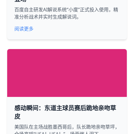
百度自主研发AI解说系统“小度”正式投入使用，精
准分析战术并实时生成解说词。
阅读更多
感动瞬间：东道主球员赛后跪地亲吻草
皮
美国队在主场战胜墨西哥后，队长跪地亲吻草坪，