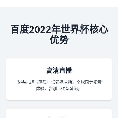
百度2022年世界杯核心
优势
高清直播
支持4K超清画质，低延迟直播，全球同步观赛
体验，告别卡顿与延迟。