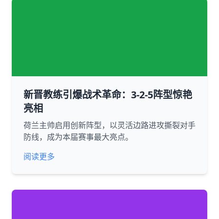
新晋教练引爆战术革命：3-2-5阵型惊艳
亮相
荷兰主帅启用创新阵型，以灵活边路进攻撕裂对手
防线，成为本届赛事最大亮点。
阅读更多