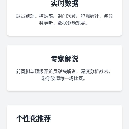
实时数据
球员跑动、控球率、射门次数、犯规统计，每分
钟更新，数据驱动观赛。
专家解说
前国脚与顶级评论员联袂解说，深度分析战术，
带你读懂每一场比赛。
个性化推荐