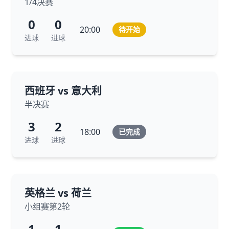
1/4决赛
0
0
20:00
待开始
进球
进球
西班牙 vs 意大利
半决赛
3
2
18:00
已完成
进球
进球
英格兰 vs 荷兰
小组赛第2轮
1
1