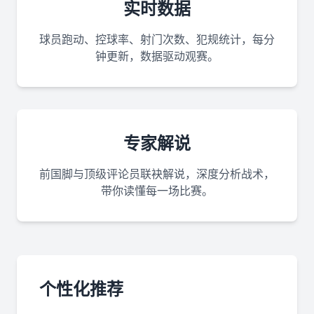
实时数据
球员跑动、控球率、射门次数、犯规统计，每分
钟更新，数据驱动观赛。
专家解说
前国脚与顶级评论员联袂解说，深度分析战术，
带你读懂每一场比赛。
个性化推荐