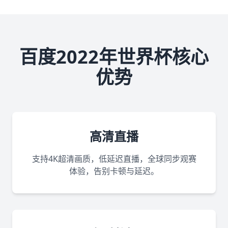
百度2022年世界杯核心
优势
高清直播
支持4K超清画质，低延迟直播，全球同步观赛
体验，告别卡顿与延迟。