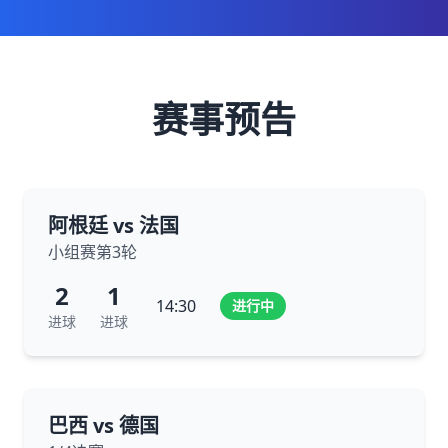
赛事预告
阿根廷 vs 法国
小组赛第3轮
2
1
14:30
进行中
进球
进球
巴西 vs 德国