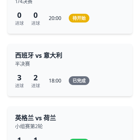
1/4决赛
0
0
20:00
待开始
进球
进球
西班牙 vs 意大利
半决赛
3
2
18:00
已完成
进球
进球
英格兰 vs 荷兰
小组赛第2轮
1
1