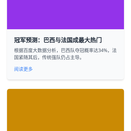
冠军预测：巴西与法国成最大热门
根据百度大数据分析，巴西队夺冠概率达34%，法
国紧随其后，传统强队仍占主导。
阅读更多