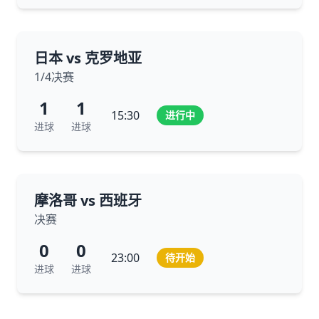
日本 vs 克罗地亚
1/4决赛
1
1
15:30
进行中
进球
进球
摩洛哥 vs 西班牙
决赛
0
0
23:00
待开始
进球
进球