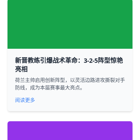
新晋教练引爆战术革命：3-2-5阵型惊艳
亮相
荷兰主帅启用创新阵型，以灵活边路进攻撕裂对手
防线，成为本届赛事最大亮点。
阅读更多