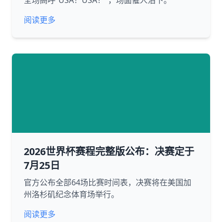
全场高呼“USA！USA！”，场面催人泪下。
阅读更多
2026世界杯赛程完整版公布：决赛定于
7月25日
官方公布全部64场比赛时间表，决赛将在美国加
州洛杉矶纪念体育场举行。
阅读更多