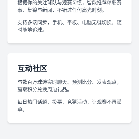
根据你的关注球队与观赛习惯，智能推荐精彩赛
事、集锦与新闻，不错过任何高光时刻。
支持多端同步，手机、平板、电脑无缝切换，随
时随地追球。
互动社区
与数百万球迷实时聊天、预测比分、发表观点，
赢取积分兑换周边礼品。
每日热门话题、投票、竞猜活动，让观赛不再孤
单。