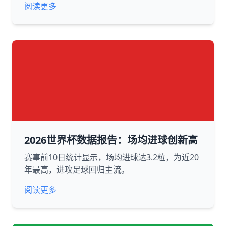
阅读更多
2026世界杯数据报告：场均进球创新高
赛事前10日统计显示，场均进球达3.2粒，为近20
年最高，进攻足球回归主流。
阅读更多