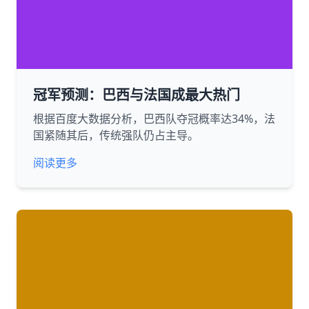
冠军预测：巴西与法国成最大热门
根据百度大数据分析，巴西队夺冠概率达34%，法
国紧随其后，传统强队仍占主导。
阅读更多