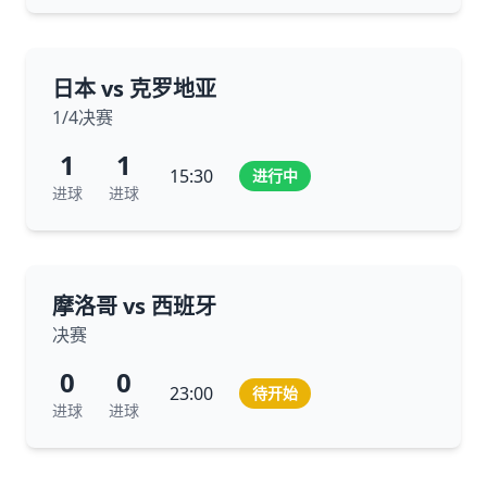
日本 vs 克罗地亚
1/4决赛
1
1
15:30
进行中
进球
进球
摩洛哥 vs 西班牙
决赛
0
0
23:00
待开始
进球
进球