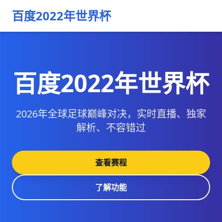
百度2022年世界杯
百度2022年世界杯
2026年全球足球巅峰对决，实时直播、独家
解析、不容错过
查看赛程
了解功能