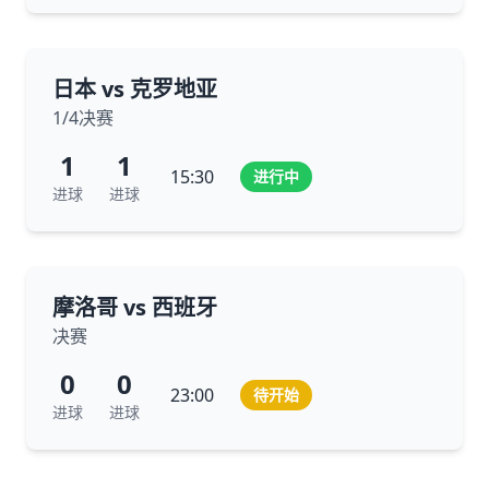
日本 vs 克罗地亚
1/4决赛
1
1
15:30
进行中
进球
进球
摩洛哥 vs 西班牙
决赛
0
0
23:00
待开始
进球
进球