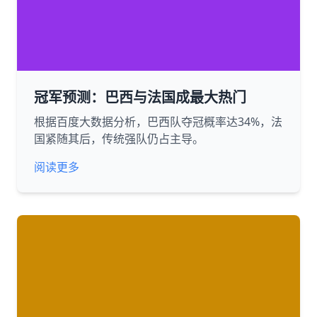
冠军预测：巴西与法国成最大热门
根据百度大数据分析，巴西队夺冠概率达34%，法
国紧随其后，传统强队仍占主导。
阅读更多