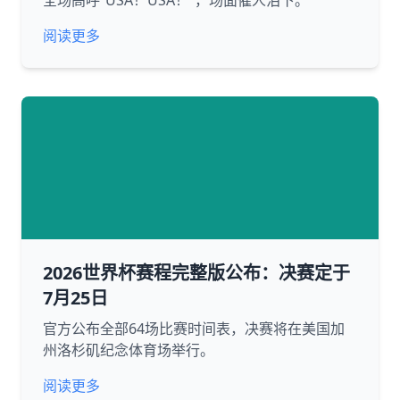
全场高呼“USA！USA！”，场面催人泪下。
阅读更多
2026世界杯赛程完整版公布：决赛定于
7月25日
官方公布全部64场比赛时间表，决赛将在美国加
州洛杉矶纪念体育场举行。
阅读更多