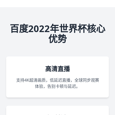
百度2022年世界杯核心
优势
高清直播
支持4K超清画质，低延迟直播，全球同步观赛
体验，告别卡顿与延迟。