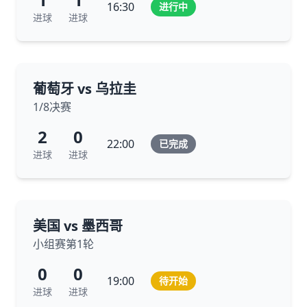
16:30
进行中
进球
进球
葡萄牙 vs 乌拉圭
1/8决赛
2
0
22:00
已完成
进球
进球
美国 vs 墨西哥
小组赛第1轮
0
0
19:00
待开始
进球
进球