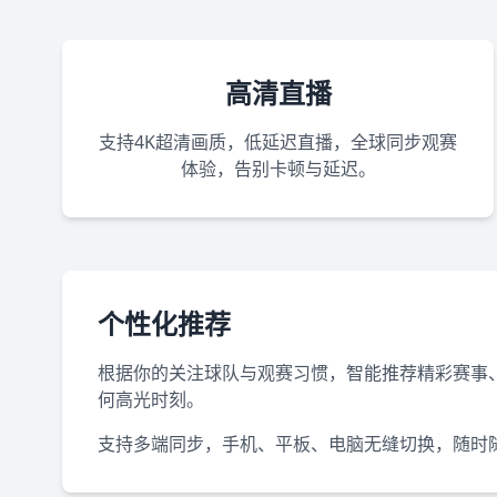
高清直播
支持4K超清画质，低延迟直播，全球同步观赛
体验，告别卡顿与延迟。
个性化推荐
根据你的关注球队与观赛习惯，智能推荐精彩赛事
何高光时刻。
支持多端同步，手机、平板、电脑无缝切换，随时