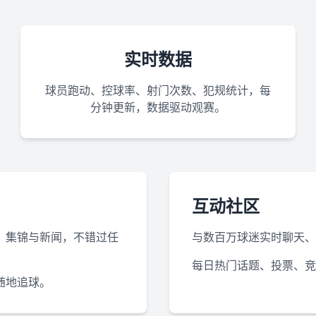
实时数据
球员跑动、控球率、射门次数、犯规统计，每
分钟更新，数据驱动观赛。
互动社区
、集锦与新闻，不错过任
与数百万球迷实时聊天、
每日热门话题、投票、竞
随地追球。