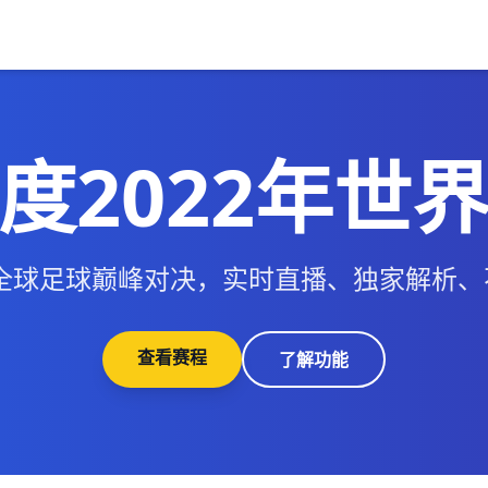
度2022年世
年全球足球巅峰对决，实时直播、独家解析
查看赛程
了解功能