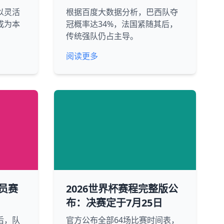
以灵活
根据百度大数据分析，巴西队夺
成为本
冠概率达34%，法国紧随其后，
传统强队仍占主导。
阅读更多
员赛
2026世界杯赛程完整版公
布：决赛定于7月25日
后，队
官方公布全部64场比赛时间表，