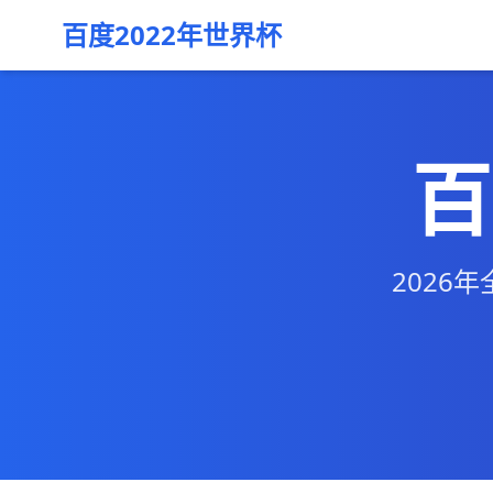
百度2022年世界杯
百
2026