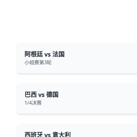
阿根廷 vs 法国
小组赛第3轮
巴西 vs 德国
1/4决赛
西班牙 vs 意大利