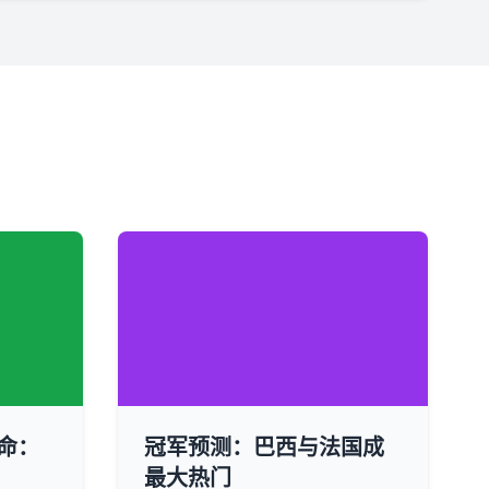
命：
冠军预测：巴西与法国成
最大热门