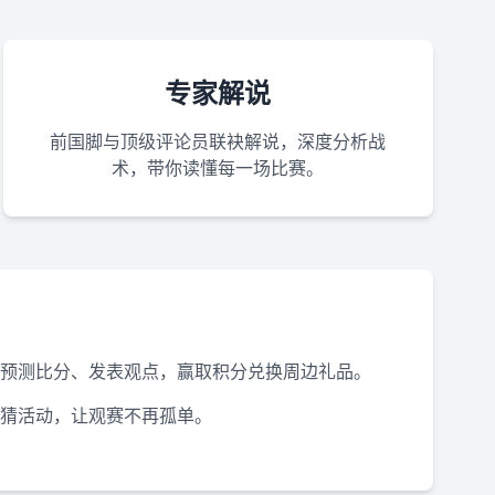
专家解说
前国脚与顶级评论员联袂解说，深度分析战
术，带你读懂每一场比赛。
预测比分、发表观点，赢取积分兑换周边礼品。
猜活动，让观赛不再孤单。