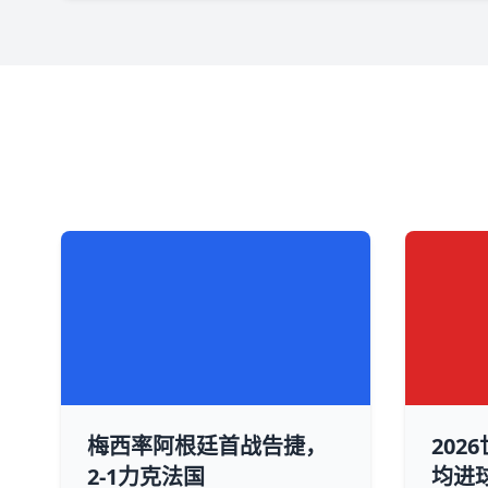
梅西率阿根廷首战告捷，
202
2-1力克法国
均进