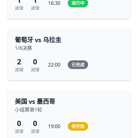
16:30
进行中
进球
进球
葡萄牙 vs 乌拉圭
1/8决赛
2
0
22:00
已完成
进球
进球
美国 vs 墨西哥
小组赛第1轮
0
0
19:00
待开始
进球
进球