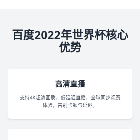
百度2022年世界杯核心
优势
高清直播
支持4K超清画质，低延迟直播，全球同步观赛
体验，告别卡顿与延迟。