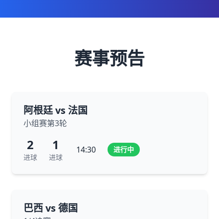
赛事预告
阿根廷 vs 法国
小组赛第3轮
2
1
14:30
进行中
进球
进球
巴西 vs 德国