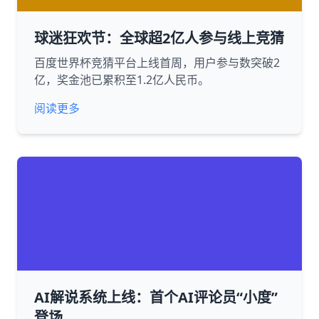
球迷狂欢节：全球超2亿人参与线上竞猜
百度世界杯竞猜平台上线首周，用户参与数突破2
亿，奖金池已累积至1.2亿人民币。
阅读更多
AI解说系统上线：首个AI评论员“小度”
登场