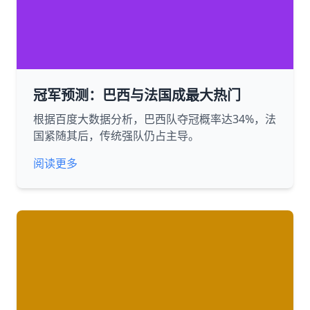
冠军预测：巴西与法国成最大热门
根据百度大数据分析，巴西队夺冠概率达34%，法
国紧随其后，传统强队仍占主导。
阅读更多