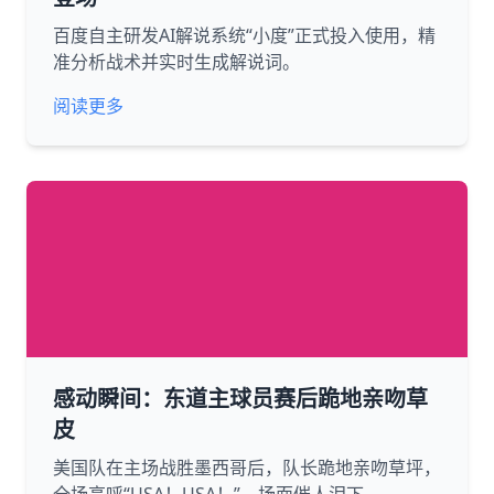
百度自主研发AI解说系统“小度”正式投入使用，精
准分析战术并实时生成解说词。
阅读更多
感动瞬间：东道主球员赛后跪地亲吻草
皮
美国队在主场战胜墨西哥后，队长跪地亲吻草坪，