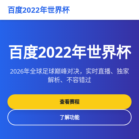
百度2022年世界杯
百度2022年世界杯
2026年全球足球巅峰对决，实时直播、独家
解析、不容错过
查看赛程
了解功能