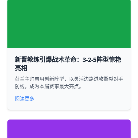
新晋教练引爆战术革命：3-2-5阵型惊艳
亮相
荷兰主帅启用创新阵型，以灵活边路进攻撕裂对手
防线，成为本届赛事最大亮点。
阅读更多