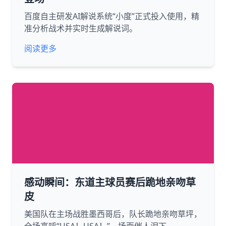
百度自主研发AI解说系统“小度”正式投入使用，精
准分析战术并实时生成解说词。
阅读更多
感动瞬间：东道主球员赛后跪地亲吻草
皮
美国队在主场战胜墨西哥后，队长跪地亲吻草坪，