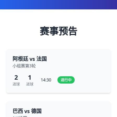
赛事预告
阿根廷 vs 法国
小组赛第3轮
2
1
14:30
进行中
进球
进球
巴西 vs 德国