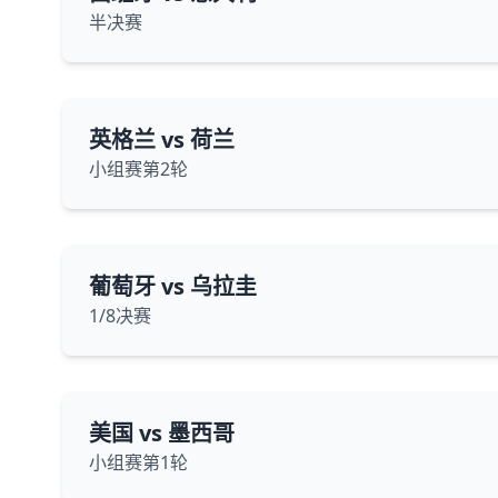
半决赛
英格兰 vs 荷兰
小组赛第2轮
葡萄牙 vs 乌拉圭
1/8决赛
美国 vs 墨西哥
小组赛第1轮