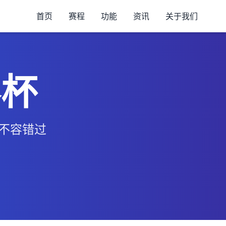
首页
赛程
功能
资讯
关于我们
界杯
、不容错过