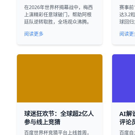
在2026年世界杯揭幕战中，梅西
赛事前
上演精彩任意球破门，帮助阿根
达3.
廷队逆转取胜，全场观众沸腾。
球回归
阅读更多
阅读更
球迷狂欢节：全球超2亿人
AI解
参与线上竞猜
评论
百度世界杯竞猜平台上线首周，
百度自