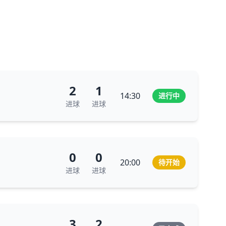
2
1
14:30
进行中
进球
进球
0
0
20:00
待开始
进球
进球
3
2