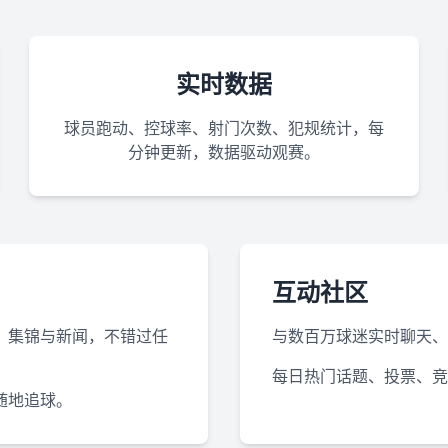
实时数据
球员跑动、控球率、射门次数、犯规统计，每
分钟更新，数据驱动观赛。
互动社区
、集锦与新闻，不错过任
与数百万球迷实时聊天、
每日热门话题、投票、竞
随地追球。