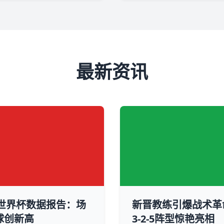
最新资讯
6世界杯数据报告：场
新晋教练引爆战术革
球创新高
3-2-5阵型惊艳亮相