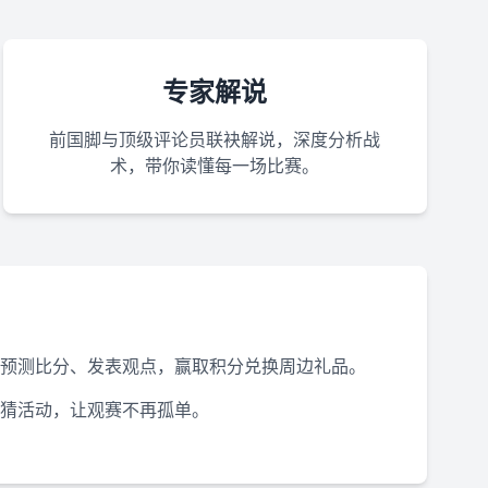
专家解说
前国脚与顶级评论员联袂解说，深度分析战
术，带你读懂每一场比赛。
预测比分、发表观点，赢取积分兑换周边礼品。
猜活动，让观赛不再孤单。