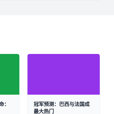
命：
冠军预测：巴西与法国成
最大热门