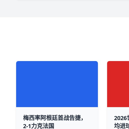
梅西率阿根廷首战告捷，
202
2-1力克法国
均进