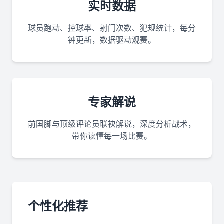
实时数据
球员跑动、控球率、射门次数、犯规统计，每分
钟更新，数据驱动观赛。
专家解说
前国脚与顶级评论员联袂解说，深度分析战术，
带你读懂每一场比赛。
个性化推荐