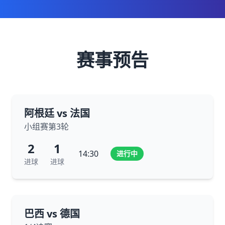
赛事预告
阿根廷 vs 法国
小组赛第3轮
2
1
14:30
进行中
进球
进球
巴西 vs 德国