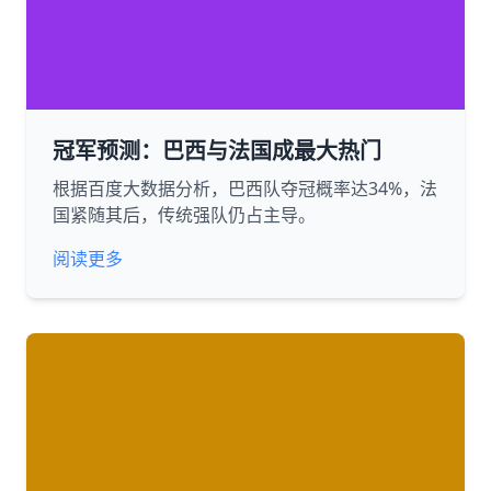
冠军预测：巴西与法国成最大热门
根据百度大数据分析，巴西队夺冠概率达34%，法
国紧随其后，传统强队仍占主导。
阅读更多