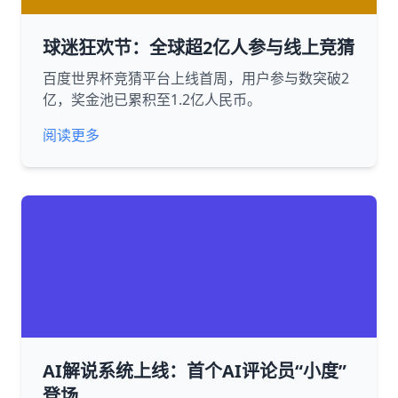
球迷狂欢节：全球超2亿人参与线上竞猜
百度世界杯竞猜平台上线首周，用户参与数突破2
亿，奖金池已累积至1.2亿人民币。
阅读更多
AI解说系统上线：首个AI评论员“小度”
登场