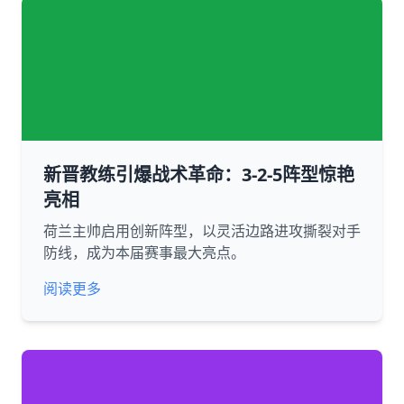
新晋教练引爆战术革命：3-2-5阵型惊艳
亮相
荷兰主帅启用创新阵型，以灵活边路进攻撕裂对手
防线，成为本届赛事最大亮点。
阅读更多