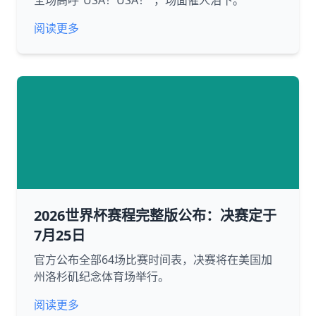
全场高呼“USA！USA！”，场面催人泪下。
阅读更多
2026世界杯赛程完整版公布：决赛定于
7月25日
官方公布全部64场比赛时间表，决赛将在美国加
州洛杉矶纪念体育场举行。
阅读更多