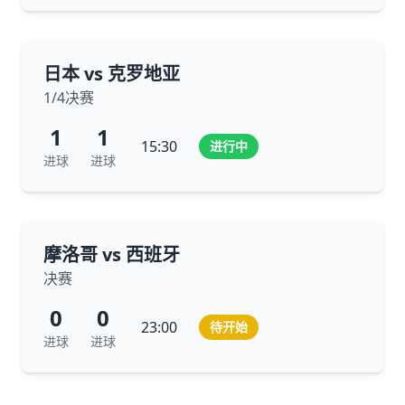
日本 vs 克罗地亚
1/4决赛
1
1
15:30
进行中
进球
进球
摩洛哥 vs 西班牙
决赛
0
0
23:00
待开始
进球
进球