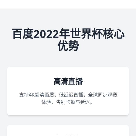
百度2022年世界杯核心
优势
高清直播
支持4K超清画质，低延迟直播，全球同步观赛
体验，告别卡顿与延迟。