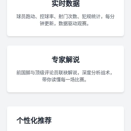
实时数据
球员跑动、控球率、射门次数、犯规统计，每分
钟更新，数据驱动观赛。
专家解说
前国脚与顶级评论员联袂解说，深度分析战术，
带你读懂每一场比赛。
个性化推荐