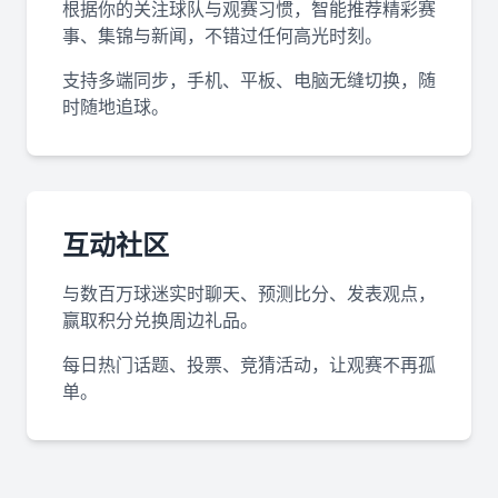
根据你的关注球队与观赛习惯，智能推荐精彩赛
事、集锦与新闻，不错过任何高光时刻。
支持多端同步，手机、平板、电脑无缝切换，随
时随地追球。
互动社区
与数百万球迷实时聊天、预测比分、发表观点，
赢取积分兑换周边礼品。
每日热门话题、投票、竞猜活动，让观赛不再孤
单。