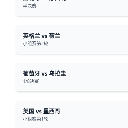
半决赛
英格兰 vs 荷兰
小组赛第2轮
葡萄牙 vs 乌拉圭
1/8决赛
美国 vs 墨西哥
小组赛第1轮