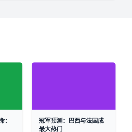
命：
冠军预测：巴西与法国成
最大热门