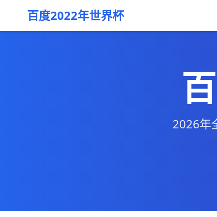
百度2022年世界杯
百
2026