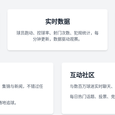
实时数据
球员跑动、控球率、射门次数、犯规统计，每
分钟更新，数据驱动观赛。
互动社区
、集锦与新闻，不错过任
与数百万球迷实时聊天、
每日热门话题、投票、竞
随地追球。