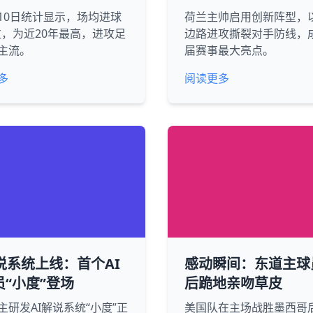
10日统计显示，场均进球
荷兰主帅启用创新阵型，
2粒，为近20年最高，进攻足
边路进攻撕裂对手防线，
主流。
届赛事最大亮点。
多
阅读更多
说系统上线：首个AI
感动瞬间：东道主球
员“小度”登场
后跪地亲吻草皮
主研发AI解说系统“小度”正
美国队在主场战胜墨西哥