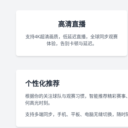
高清直播
支持4K超清画质，低延迟直播，全球同步观赛
体验，告别卡顿与延迟。
个性化推荐
根据你的关注球队与观赛习惯，智能推荐精彩赛事
何高光时刻。
支持多端同步，手机、平板、电脑无缝切换，随时