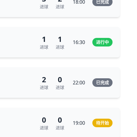
18:00
已完成
进球
进球
1
1
16:30
进行中
进球
进球
2
0
22:00
已完成
进球
进球
0
0
19:00
待开始
进球
进球