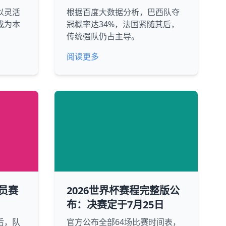
以灵活
根据百度大数据分析，巴西队夺
成为本
冠概率达34%，法国紧随其后，
传统强队仍占主导。
阅读更多
员赛
2026世界杯赛程完整版公
布：决赛定于7月25日
后，队
官方公布全部64场比赛时间表，