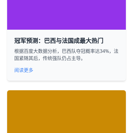
冠军预测：巴西与法国成最大热门
根据百度大数据分析，巴西队夺冠概率达34%，法
国紧随其后，传统强队仍占主导。
阅读更多