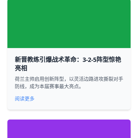
新晋教练引爆战术革命：3-2-5阵型惊艳
亮相
荷兰主帅启用创新阵型，以灵活边路进攻撕裂对手
防线，成为本届赛事最大亮点。
阅读更多