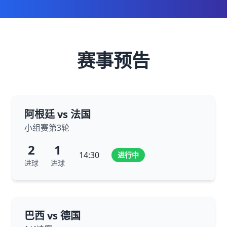
赛事预告
阿根廷 vs 法国
小组赛第3轮
2
1
14:30
进行中
进球
进球
巴西 vs 德国