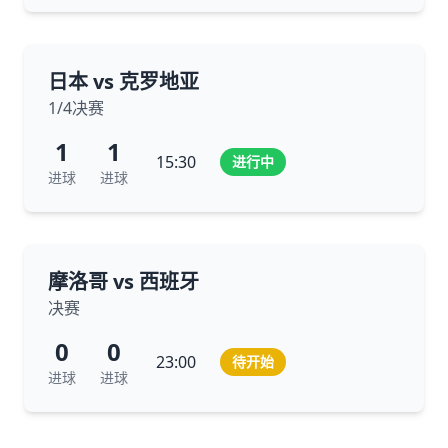
日本 vs 克罗地亚
1/4决赛
1
1
15:30
进行中
进球
进球
摩洛哥 vs 西班牙
决赛
0
0
23:00
待开始
进球
进球