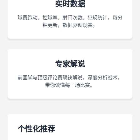
实时数据
球员跑动、控球率、射门次数、犯规统计，每分
钟更新，数据驱动观赛。
专家解说
前国脚与顶级评论员联袂解说，深度分析战术，
带你读懂每一场比赛。
个性化推荐