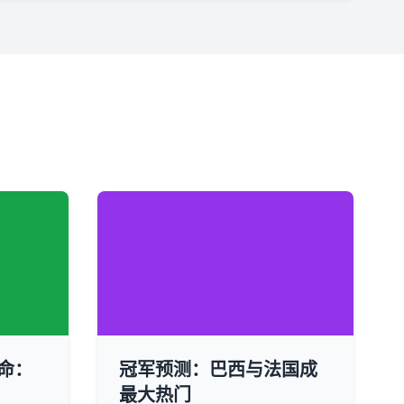
命：
冠军预测：巴西与法国成
最大热门