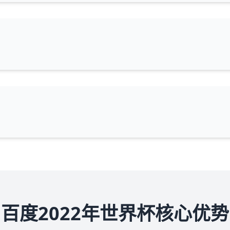
百度2022年世界杯核心优势