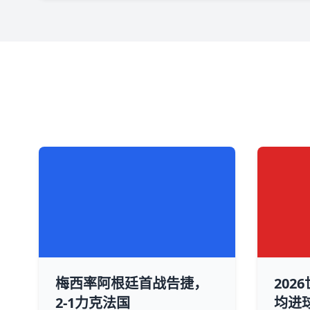
梅西率阿根廷首战告捷，
202
2-1力克法国
均进