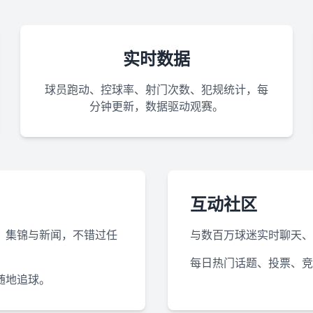
实时数据
球员跑动、控球率、射门次数、犯规统计，每
分钟更新，数据驱动观赛。
互动社区
、集锦与新闻，不错过任
与数百万球迷实时聊天、
每日热门话题、投票、竞
随地追球。