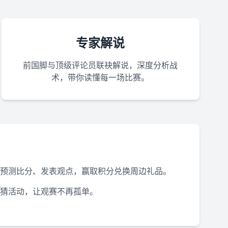
专家解说
前国脚与顶级评论员联袂解说，深度分析战
术，带你读懂每一场比赛。
预测比分、发表观点，赢取积分兑换周边礼品。
猜活动，让观赛不再孤单。