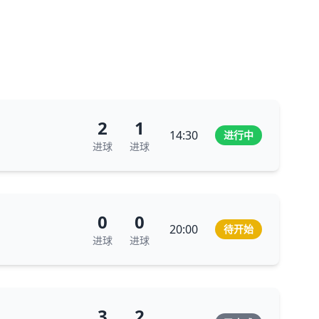
2
1
14:30
进行中
进球
进球
0
0
20:00
待开始
进球
进球
3
2