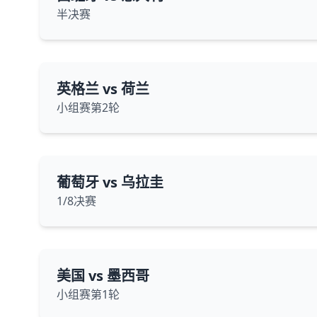
半决赛
英格兰 vs 荷兰
小组赛第2轮
葡萄牙 vs 乌拉圭
1/8决赛
美国 vs 墨西哥
小组赛第1轮