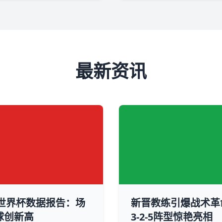
最新资讯
6世界杯数据报告：场
新晋教练引爆战术革
球创新高
3-2-5阵型惊艳亮相