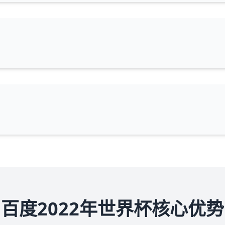
百度2022年世界杯核心优势