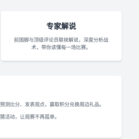
专家解说
前国脚与顶级评论员联袂解说，深度分析战
术，带你读懂每一场比赛。
预测比分、发表观点，赢取积分兑换周边礼品。
猜活动，让观赛不再孤单。