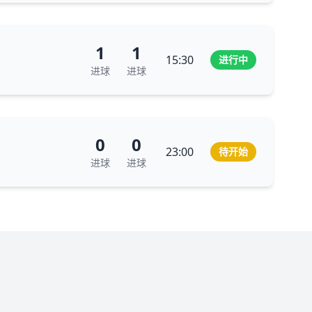
1
1
15:30
进行中
进球
进球
0
0
23:00
待开始
进球
进球