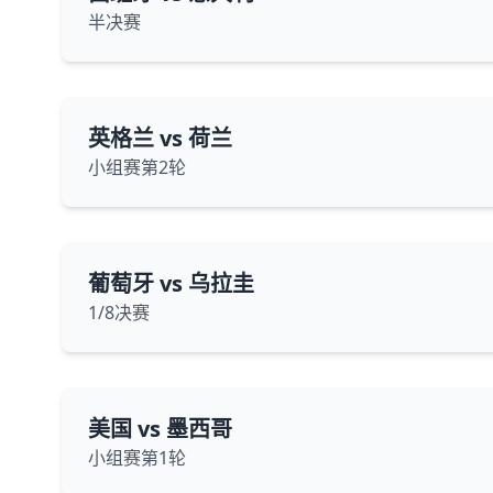
半决赛
英格兰 vs 荷兰
小组赛第2轮
葡萄牙 vs 乌拉圭
1/8决赛
美国 vs 墨西哥
小组赛第1轮