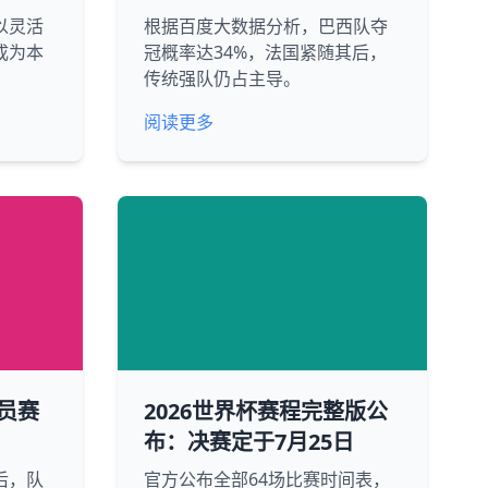
以灵活
根据百度大数据分析，巴西队夺
成为本
冠概率达34%，法国紧随其后，
传统强队仍占主导。
阅读更多
员赛
2026世界杯赛程完整版公
布：决赛定于7月25日
后，队
官方公布全部64场比赛时间表，