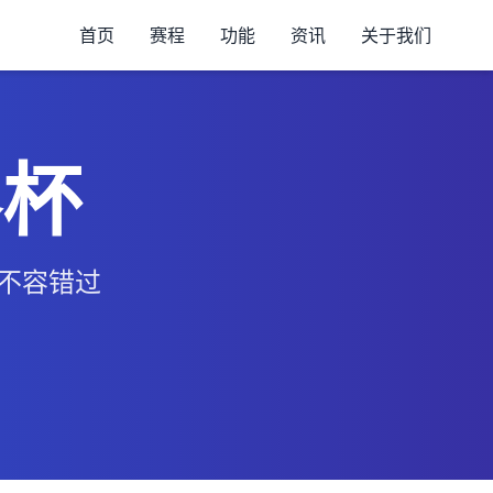
首页
赛程
功能
资讯
关于我们
界杯
、不容错过