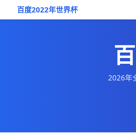
百度2022年世界杯
百
2026