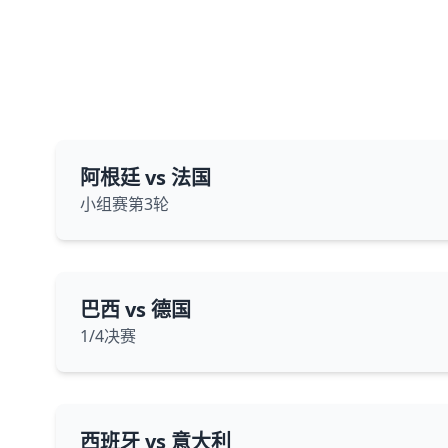
阿根廷 vs 法国
小组赛第3轮
巴西 vs 德国
1/4决赛
西班牙 vs 意大利