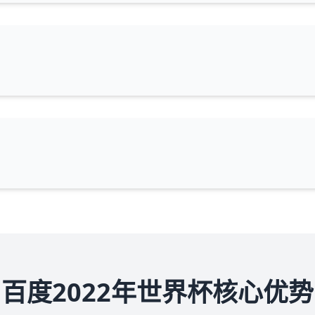
百度2022年世界杯核心优势