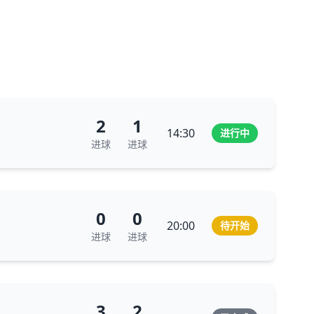
2
1
14:30
进行中
进球
进球
0
0
20:00
待开始
进球
进球
3
2