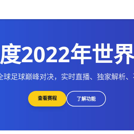
度2022年世
年全球足球巅峰对决，实时直播、独家解析
查看赛程
了解功能