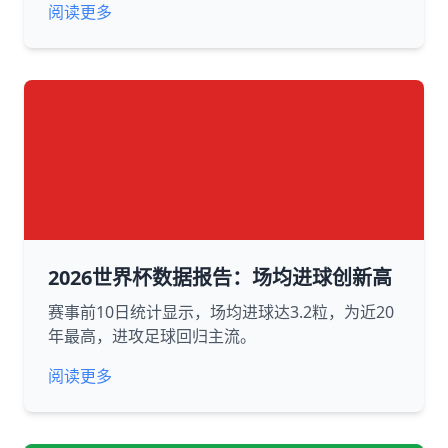
阅读更多
2026世界杯数据报告：场均进球创新高
赛事前10日统计显示，场均进球达3.2粒，为近20
年最高，进攻足球回归主流。
阅读更多