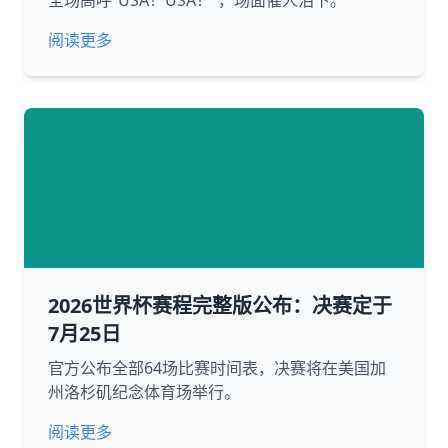
全场高呼“USA！USA！”，场面催人泪下。
阅读更多
2026世界杯赛程完整版公布：决赛定于
7月25日
官方公布全部64场比赛时间表，决赛将在美国加
州洛杉矶纪念体育场举行。
阅读更多