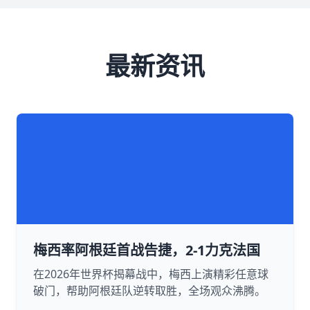
最新资讯
梅西率阿根廷首战告捷，2-1力克法国
在2026年世界杯揭幕战中，梅西上演精彩任意球
破门，帮助阿根廷队逆转取胜，全场观众沸腾。