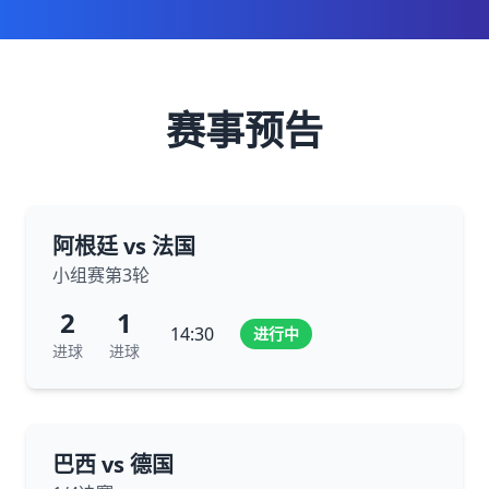
赛事预告
阿根廷 vs 法国
小组赛第3轮
2
1
14:30
进行中
进球
进球
巴西 vs 德国