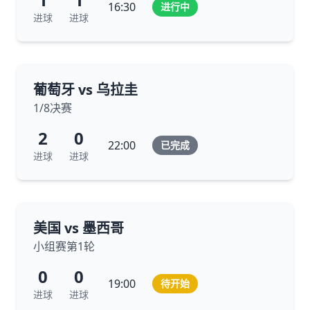
16:30
进行中
进球
进球
葡萄牙 vs 乌拉圭
1/8决赛
2
0
22:00
已完成
进球
进球
美国 vs 墨西哥
小组赛第1轮
0
0
19:00
待开始
进球
进球