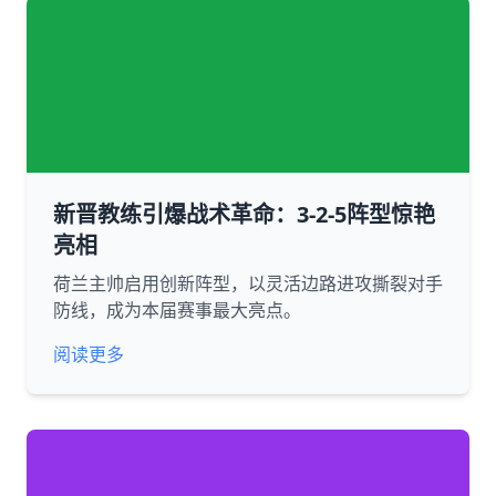
新晋教练引爆战术革命：3-2-5阵型惊艳
亮相
荷兰主帅启用创新阵型，以灵活边路进攻撕裂对手
防线，成为本届赛事最大亮点。
阅读更多