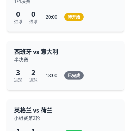
1/4决赛
0
0
20:00
待开始
进球
进球
西班牙 vs 意大利
半决赛
3
2
18:00
已完成
进球
进球
英格兰 vs 荷兰
小组赛第2轮
1
1