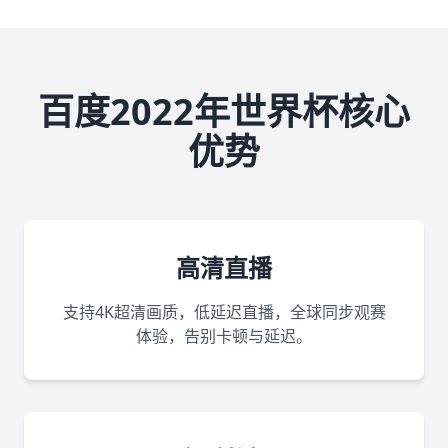
百度2022年世界杯核心
优势
高清直播
支持4K超清画质，低延迟直播，全球同步观赛
体验，告别卡顿与延迟。