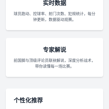
实时数据
球员跑动、控球率、射门次数、犯规统计，每分
钟更新，数据驱动观赛。
专家解说
前国脚与顶级评论员联袂解说，深度分析战术，
带你读懂每一场比赛。
个性化推荐