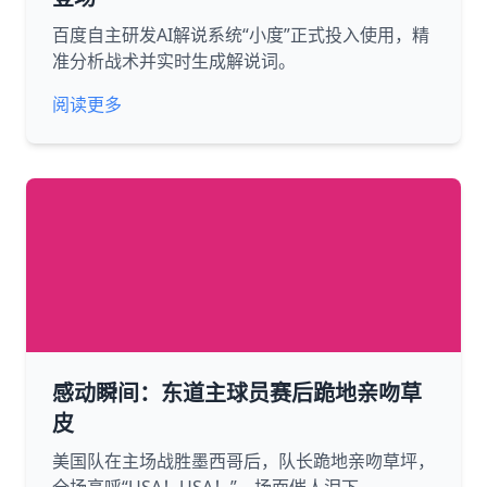
百度自主研发AI解说系统“小度”正式投入使用，精
准分析战术并实时生成解说词。
阅读更多
感动瞬间：东道主球员赛后跪地亲吻草
皮
美国队在主场战胜墨西哥后，队长跪地亲吻草坪，