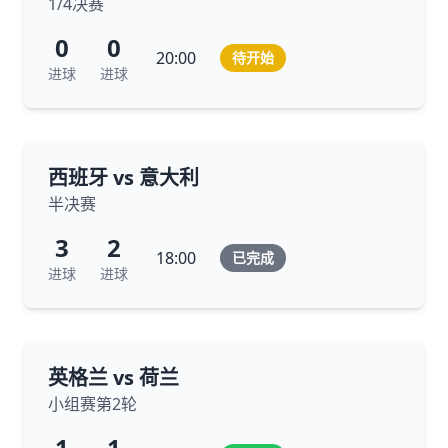
1/4决赛
0
0
20:00
待开始
进球
进球
西班牙 vs 意大利
半决赛
3
2
18:00
已完成
进球
进球
英格兰 vs 荷兰
小组赛第2轮
1
1