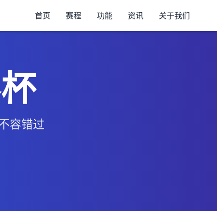
首页
赛程
功能
资讯
关于我们
界杯
、不容错过