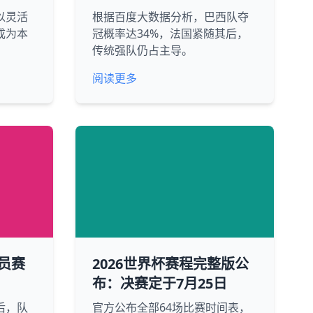
以灵活
根据百度大数据分析，巴西队夺
成为本
冠概率达34%，法国紧随其后，
传统强队仍占主导。
阅读更多
员赛
2026世界杯赛程完整版公
布：决赛定于7月25日
后，队
官方公布全部64场比赛时间表，