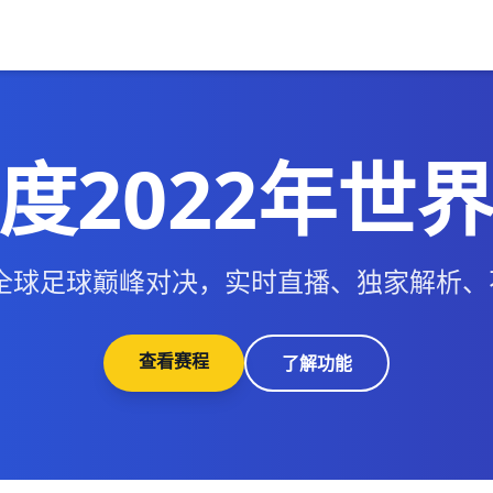
度2022年世
年全球足球巅峰对决，实时直播、独家解析
查看赛程
了解功能