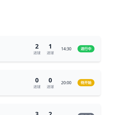
2
1
14:30
进行中
进球
进球
0
0
20:00
待开始
进球
进球
3
2