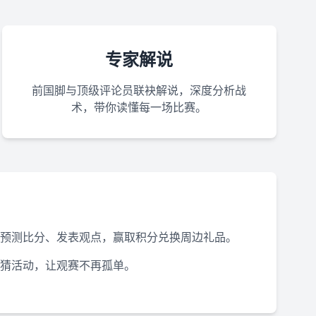
专家解说
前国脚与顶级评论员联袂解说，深度分析战
术，带你读懂每一场比赛。
预测比分、发表观点，赢取积分兑换周边礼品。
猜活动，让观赛不再孤单。