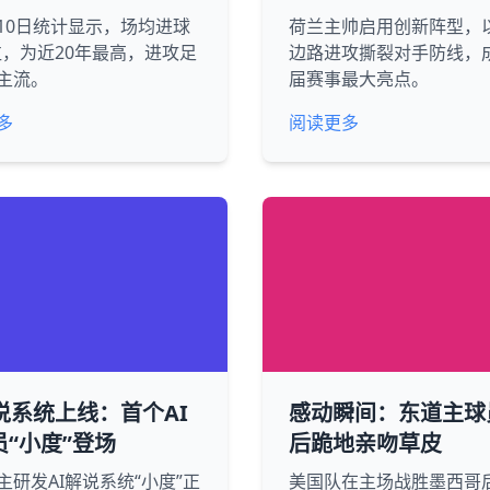
10日统计显示，场均进球
荷兰主帅启用创新阵型，
2粒，为近20年最高，进攻足
边路进攻撕裂对手防线，
主流。
届赛事最大亮点。
多
阅读更多
说系统上线：首个AI
感动瞬间：东道主球
员“小度”登场
后跪地亲吻草皮
主研发AI解说系统“小度”正
美国队在主场战胜墨西哥