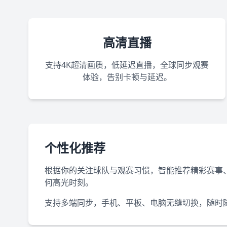
高清直播
支持4K超清画质，低延迟直播，全球同步观赛
体验，告别卡顿与延迟。
个性化推荐
根据你的关注球队与观赛习惯，智能推荐精彩赛事
何高光时刻。
支持多端同步，手机、平板、电脑无缝切换，随时