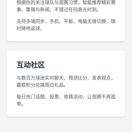
根据你的关注球队与观赛习惯，智能推荐精彩赛
事、集锦与新闻，不错过任何高光时刻。
支持多端同步，手机、平板、电脑无缝切换，随
时随地追球。
互动社区
与数百万球迷实时聊天、预测比分、发表观点，
赢取积分兑换周边礼品。
每日热门话题、投票、竞猜活动，让观赛不再孤
单。