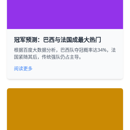
冠军预测：巴西与法国成最大热门
根据百度大数据分析，巴西队夺冠概率达34%，法
国紧随其后，传统强队仍占主导。
阅读更多