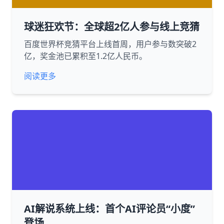
球迷狂欢节：全球超2亿人参与线上竞猜
百度世界杯竞猜平台上线首周，用户参与数突破2
亿，奖金池已累积至1.2亿人民币。
阅读更多
AI解说系统上线：首个AI评论员“小度”
登场