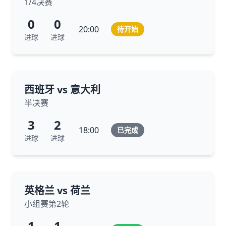
1/4决赛
0
0
20:00
待开始
进球
进球
西班牙 vs 意大利
半决赛
3
2
18:00
已完成
进球
进球
英格兰 vs 荷兰
小组赛第2轮
1
1