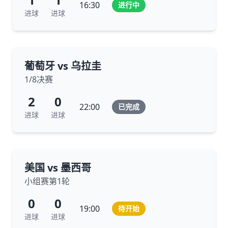
16:30
进行中
进球
进球
葡萄牙 vs 乌拉圭
1/8决赛
2
0
22:00
已完成
进球
进球
美国 vs 墨西哥
小组赛第1轮
0
0
19:00
待开始
进球
进球