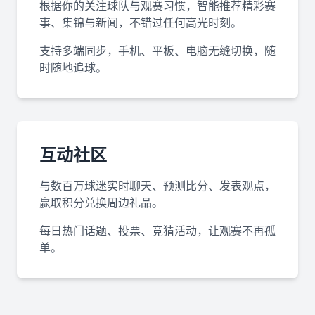
根据你的关注球队与观赛习惯，智能推荐精彩赛
事、集锦与新闻，不错过任何高光时刻。
支持多端同步，手机、平板、电脑无缝切换，随
时随地追球。
互动社区
与数百万球迷实时聊天、预测比分、发表观点，
赢取积分兑换周边礼品。
每日热门话题、投票、竞猜活动，让观赛不再孤
单。