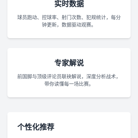
实时数据
球员跑动、控球率、射门次数、犯规统计，每分
钟更新，数据驱动观赛。
专家解说
前国脚与顶级评论员联袂解说，深度分析战术，
带你读懂每一场比赛。
个性化推荐