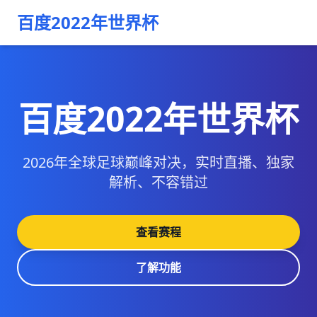
百度2022年世界杯
百度2022年世界杯
2026年全球足球巅峰对决，实时直播、独家
解析、不容错过
查看赛程
了解功能