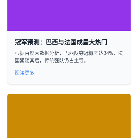
冠军预测：巴西与法国成最大热门
根据百度大数据分析，巴西队夺冠概率达34%，法
国紧随其后，传统强队仍占主导。
阅读更多