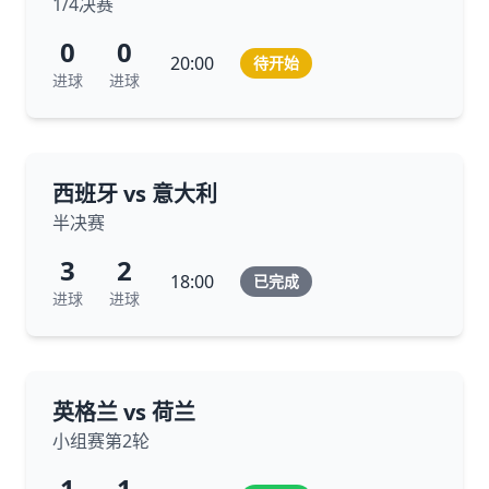
1/4决赛
0
0
20:00
待开始
进球
进球
西班牙 vs 意大利
半决赛
3
2
18:00
已完成
进球
进球
英格兰 vs 荷兰
小组赛第2轮
1
1