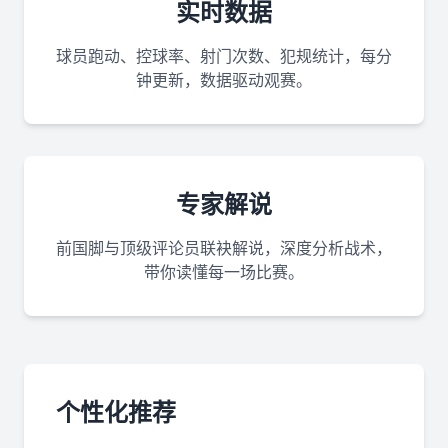
实时数据
球员跑动、控球率、射门次数、犯规统计，每分
钟更新，数据驱动观赛。
专家解说
前国脚与顶级评论员联袂解说，深度分析战术，
带你读懂每一场比赛。
个性化推荐