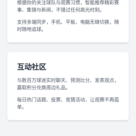
根据你的关注球队与观赛习惯，智能推荐精彩赛
事、集锦与新闻，不错过任何高光时刻。
支持多端同步，手机、平板、电脑无缝切换，随
时随地追球。
互动社区
与数百万球迷实时聊天、预测比分、发表观点，
赢取积分兑换周边礼品。
每日热门话题、投票、竞猜活动，让观赛不再孤
单。