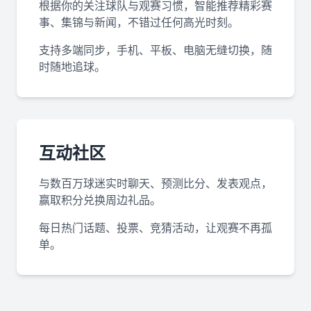
根据你的关注球队与观赛习惯，智能推荐精彩赛
事、集锦与新闻，不错过任何高光时刻。
支持多端同步，手机、平板、电脑无缝切换，随
时随地追球。
互动社区
与数百万球迷实时聊天、预测比分、发表观点，
赢取积分兑换周边礼品。
每日热门话题、投票、竞猜活动，让观赛不再孤
单。