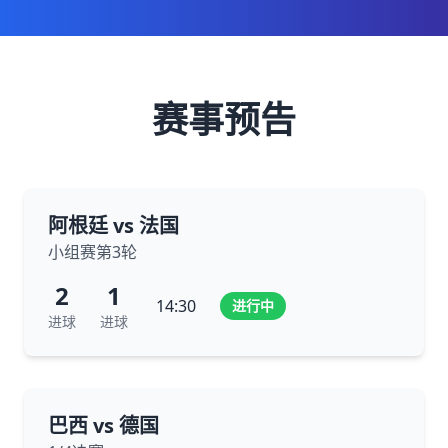
赛事预告
阿根廷 vs 法国
小组赛第3轮
2
1
14:30
进行中
进球
进球
巴西 vs 德国