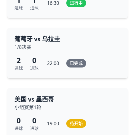
16:30
进行中
进球
进球
葡萄牙 vs 乌拉圭
1/8决赛
2
0
22:00
已完成
进球
进球
美国 vs 墨西哥
小组赛第1轮
0
0
19:00
待开始
进球
进球