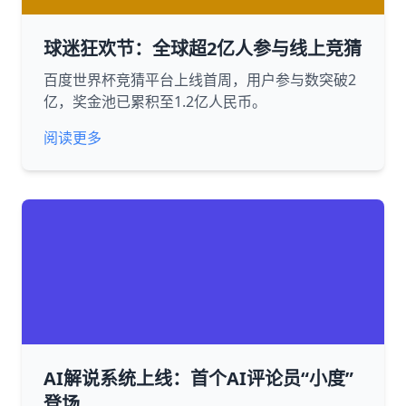
球迷狂欢节：全球超2亿人参与线上竞猜
百度世界杯竞猜平台上线首周，用户参与数突破2
亿，奖金池已累积至1.2亿人民币。
阅读更多
AI解说系统上线：首个AI评论员“小度”
登场