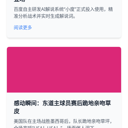
百度自主研发AI解说系统“小度”正式投入使用，精
准分析战术并实时生成解说词。
阅读更多
感动瞬间：东道主球员赛后跪地亲吻草
皮
美国队在主场战胜墨西哥后，队长跪地亲吻草坪，