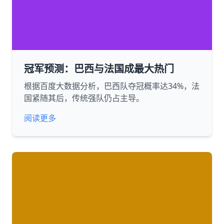
冠军预测：巴西与法国成最大热门
根据百度大数据分析，巴西队夺冠概率达34%，法
国紧随其后，传统强队仍占主导。
阅读更多