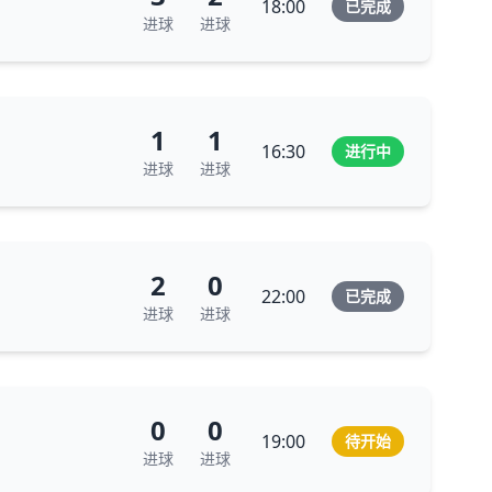
18:00
已完成
进球
进球
1
1
16:30
进行中
进球
进球
2
0
22:00
已完成
进球
进球
0
0
19:00
待开始
进球
进球