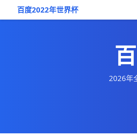
百度2022年世界杯
百
2026