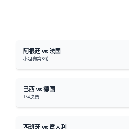
阿根廷 vs 法国
小组赛第3轮
巴西 vs 德国
1/4决赛
西班牙 vs 意大利