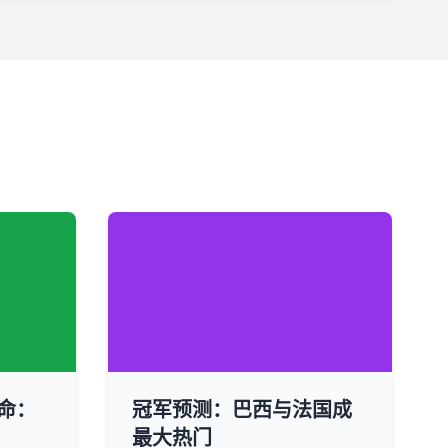
命：
冠军预测：巴西与法国成
最大热门