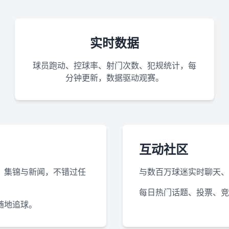
实时数据
球员跑动、控球率、射门次数、犯规统计，每
分钟更新，数据驱动观赛。
互动社区
、集锦与新闻，不错过任
与数百万球迷实时聊天、
每日热门话题、投票、竞
随地追球。