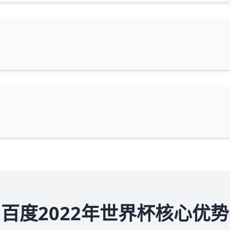
百度2022年世界杯核心优势