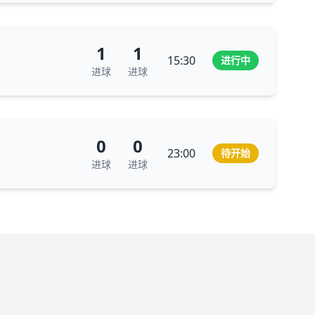
1
1
15:30
进行中
进球
进球
0
0
23:00
待开始
进球
进球