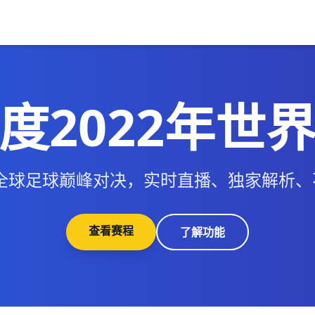
度2022年世
年全球足球巅峰对决，实时直播、独家解析
查看赛程
了解功能