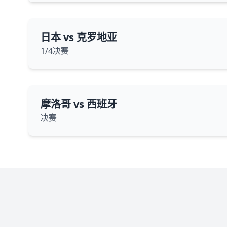
日本 vs 克罗地亚
1/4决赛
摩洛哥 vs 西班牙
决赛