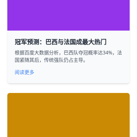
冠军预测：巴西与法国成最大热门
根据百度大数据分析，巴西队夺冠概率达34%，法
国紧随其后，传统强队仍占主导。
阅读更多