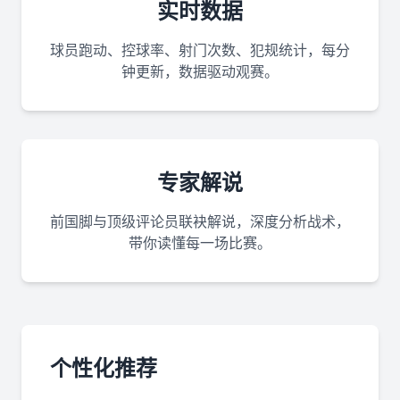
实时数据
球员跑动、控球率、射门次数、犯规统计，每分
钟更新，数据驱动观赛。
专家解说
前国脚与顶级评论员联袂解说，深度分析战术，
带你读懂每一场比赛。
个性化推荐