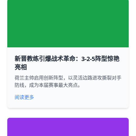
新晋教练引爆战术革命：3-2-5阵型惊艳
亮相
荷兰主帅启用创新阵型，以灵活边路进攻撕裂对手
防线，成为本届赛事最大亮点。
阅读更多