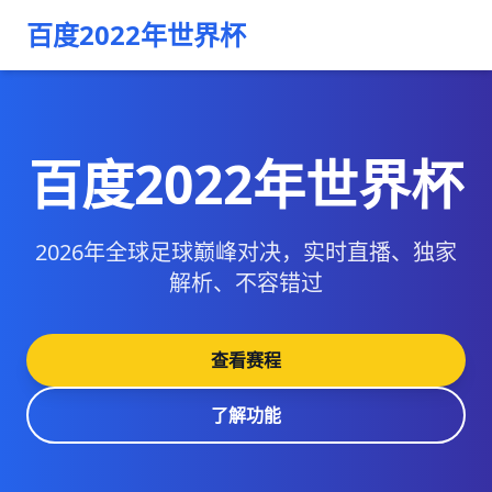
百度2022年世界杯
百度2022年世界杯
2026年全球足球巅峰对决，实时直播、独家
解析、不容错过
查看赛程
了解功能