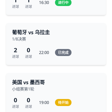
16:30
进行中
进球
进球
葡萄牙 vs 乌拉圭
1/8决赛
2
0
22:00
已完成
进球
进球
美国 vs 墨西哥
小组赛第1轮
0
0
19:00
待开始
进球
进球