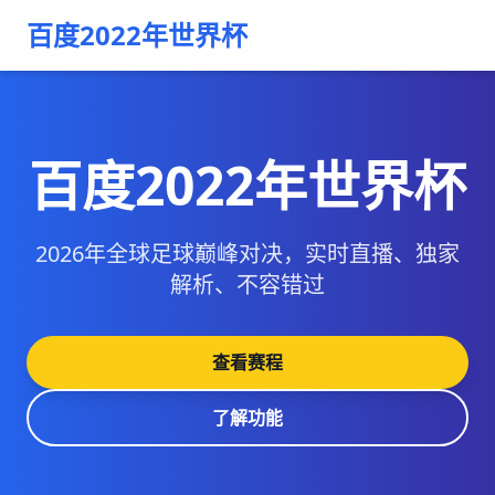
百度2022年世界杯
百度2022年世界杯
2026年全球足球巅峰对决，实时直播、独家
解析、不容错过
查看赛程
了解功能