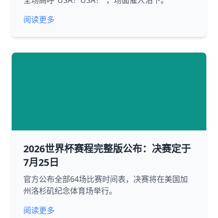
全场高呼“USA！USA！”，场面催人泪下。
阅读更多
2026世界杯赛程完整版公布：决赛定于
7月25日
官方公布全部64场比赛时间表，决赛将在美国加
州洛杉矶纪念体育场举行。
阅读更多