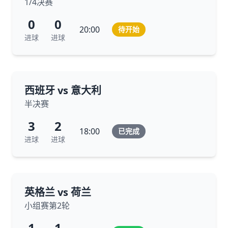
1/4决赛
0
0
20:00
待开始
进球
进球
西班牙 vs 意大利
半决赛
3
2
18:00
已完成
进球
进球
英格兰 vs 荷兰
小组赛第2轮
1
1