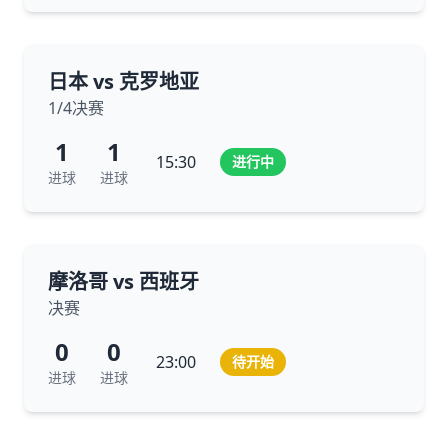
日本 vs 克罗地亚
1/4决赛
1
1
15:30
进行中
进球
进球
摩洛哥 vs 西班牙
决赛
0
0
23:00
待开始
进球
进球