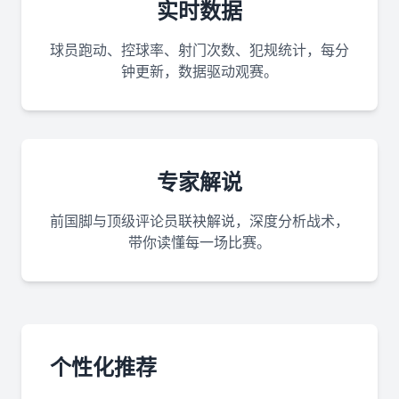
实时数据
球员跑动、控球率、射门次数、犯规统计，每分
钟更新，数据驱动观赛。
专家解说
前国脚与顶级评论员联袂解说，深度分析战术，
带你读懂每一场比赛。
个性化推荐