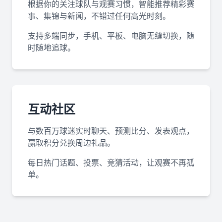
根据你的关注球队与观赛习惯，智能推荐精彩赛
事、集锦与新闻，不错过任何高光时刻。
支持多端同步，手机、平板、电脑无缝切换，随
时随地追球。
互动社区
与数百万球迷实时聊天、预测比分、发表观点，
赢取积分兑换周边礼品。
每日热门话题、投票、竞猜活动，让观赛不再孤
单。