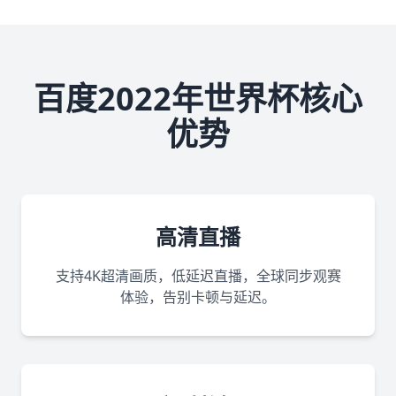
百度2022年世界杯核心
优势
高清直播
支持4K超清画质，低延迟直播，全球同步观赛
体验，告别卡顿与延迟。