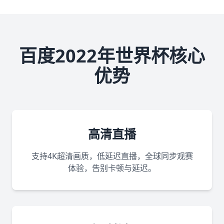
百度2022年世界杯核心
优势
高清直播
支持4K超清画质，低延迟直播，全球同步观赛
体验，告别卡顿与延迟。