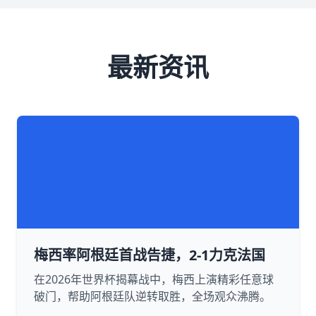
最新资讯
梅西率阿根廷首战告捷，2-1力克法国
在2026年世界杯揭幕战中，梅西上演精彩任意球
破门，帮助阿根廷队逆转取胜，全场观众沸腾。