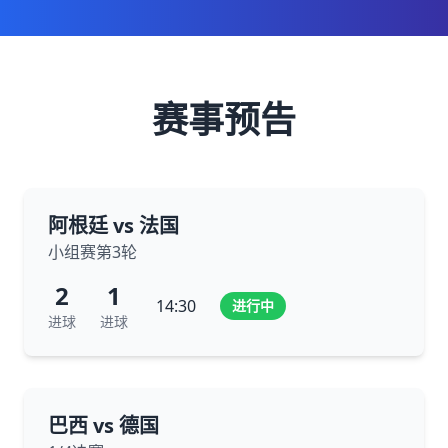
赛事预告
阿根廷 vs 法国
小组赛第3轮
2
1
14:30
进行中
进球
进球
巴西 vs 德国