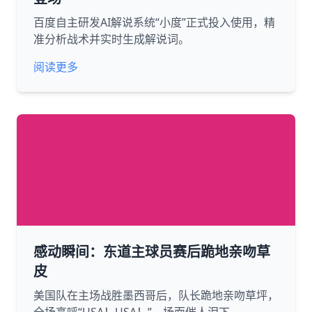
百度自主研发AI解说系统“小度”正式投入使用，精
准分析战术并实时生成解说词。
阅读更多
感动瞬间：东道主球员赛后跪地亲吻草
皮
美国队在主场战胜墨西哥后，队长跪地亲吻草坪，