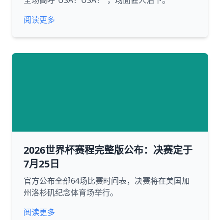
全场高呼“USA！USA！”，场面催人泪下。
阅读更多
2026世界杯赛程完整版公布：决赛定于
7月25日
官方公布全部64场比赛时间表，决赛将在美国加
州洛杉矶纪念体育场举行。
阅读更多