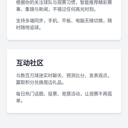
根据你的关注球队与观赛习惯，智能推荐精彩赛
事、集锦与新闻，不错过任何高光时刻。
支持多端同步，手机、平板、电脑无缝切换，随
时随地追球。
互动社区
与数百万球迷实时聊天、预测比分、发表观点，
赢取积分兑换周边礼品。
每日热门话题、投票、竞猜活动，让观赛不再孤
单。