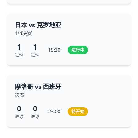
日本 vs 克罗地亚
1/4决赛
1
1
15:30
进行中
进球
进球
摩洛哥 vs 西班牙
决赛
0
0
23:00
待开始
进球
进球