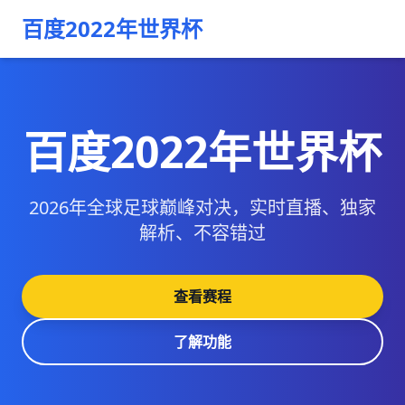
百度2022年世界杯
百度2022年世界杯
2026年全球足球巅峰对决，实时直播、独家
解析、不容错过
查看赛程
了解功能