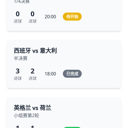
1/4决赛
0
0
20:00
待开始
进球
进球
西班牙 vs 意大利
半决赛
3
2
18:00
已完成
进球
进球
英格兰 vs 荷兰
小组赛第2轮
1
1