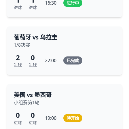
16:30
进行中
进球
进球
葡萄牙 vs 乌拉圭
1/8决赛
2
0
22:00
已完成
进球
进球
美国 vs 墨西哥
小组赛第1轮
0
0
19:00
待开始
进球
进球