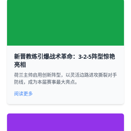
新晋教练引爆战术革命：3-2-5阵型惊艳
亮相
荷兰主帅启用创新阵型，以灵活边路进攻撕裂对手
防线，成为本届赛事最大亮点。
阅读更多