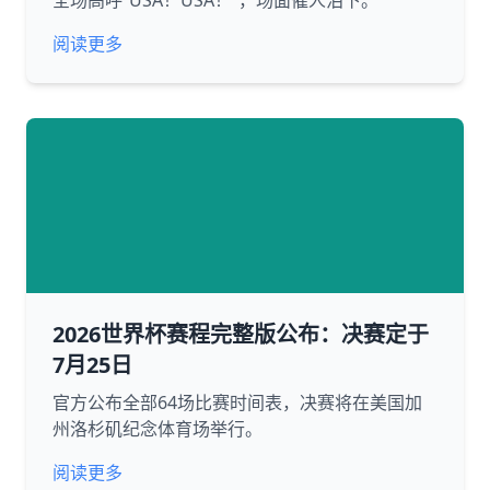
全场高呼“USA！USA！”，场面催人泪下。
阅读更多
2026世界杯赛程完整版公布：决赛定于
7月25日
官方公布全部64场比赛时间表，决赛将在美国加
州洛杉矶纪念体育场举行。
阅读更多