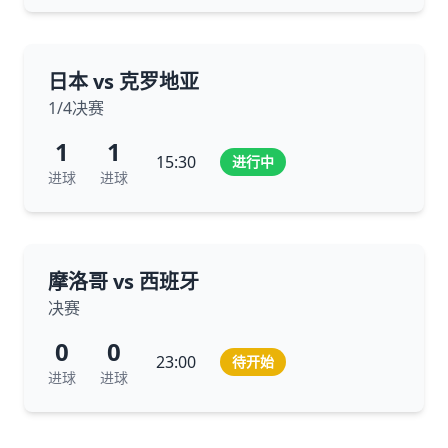
日本 vs 克罗地亚
1/4决赛
1
1
15:30
进行中
进球
进球
摩洛哥 vs 西班牙
决赛
0
0
23:00
待开始
进球
进球