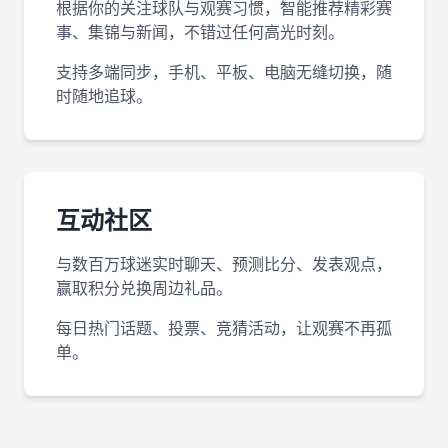
根据你的关注球队与观赛习惯，智能推荐精彩赛
事、集锦与新闻，不错过任何高光时刻。
支持多端同步，手机、平板、电脑无缝切换，随
时随地追球。
互动社区
与数百万球迷实时聊天、预测比分、发表观点，
赢取积分兑换周边礼品。
每日热门话题、投票、竞猜活动，让观赛不再孤
单。