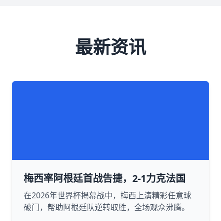
最新资讯
梅西率阿根廷首战告捷，2-1力克法国
在2026年世界杯揭幕战中，梅西上演精彩任意球
破门，帮助阿根廷队逆转取胜，全场观众沸腾。