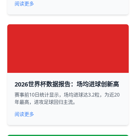
阅读更多
2026世界杯数据报告：场均进球创新高
赛事前10日统计显示，场均进球达3.2粒，为近20
年最高，进攻足球回归主流。
阅读更多