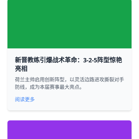
新晋教练引爆战术革命：3-2-5阵型惊艳
亮相
荷兰主帅启用创新阵型，以灵活边路进攻撕裂对手
防线，成为本届赛事最大亮点。
阅读更多