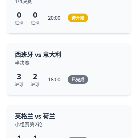
1/4决赛
0
0
20:00
待开始
进球
进球
西班牙 vs 意大利
半决赛
3
2
18:00
已完成
进球
进球
英格兰 vs 荷兰
小组赛第2轮
1
1