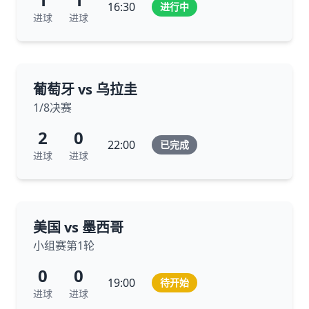
16:30
进行中
进球
进球
葡萄牙 vs 乌拉圭
1/8决赛
2
0
22:00
已完成
进球
进球
美国 vs 墨西哥
小组赛第1轮
0
0
19:00
待开始
进球
进球