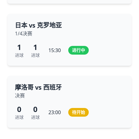
日本 vs 克罗地亚
1/4决赛
1
1
15:30
进行中
进球
进球
摩洛哥 vs 西班牙
决赛
0
0
23:00
待开始
进球
进球