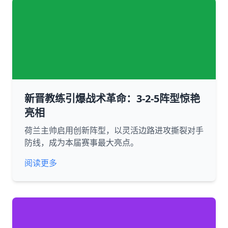
新晋教练引爆战术革命：3-2-5阵型惊艳
亮相
荷兰主帅启用创新阵型，以灵活边路进攻撕裂对手
防线，成为本届赛事最大亮点。
阅读更多