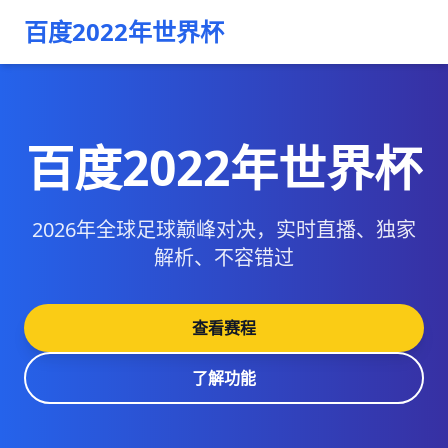
百度2022年世界杯
百度2022年世界杯
2026年全球足球巅峰对决，实时直播、独家
解析、不容错过
查看赛程
了解功能