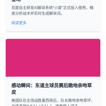
百度自主研发AI解说系统“小度”正式投入使用，精
准分析战术并实时生成解说词。
阅读更多
感动瞬间：东道主球员赛后跪地亲吻草
皮
美国队在主场战胜墨西哥后，队长跪地亲吻草坪，