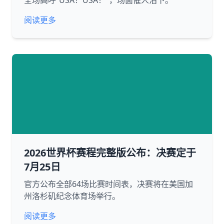
全场高呼“USA！USA！”，场面催人泪下。
阅读更多
2026世界杯赛程完整版公布：决赛定于
7月25日
官方公布全部64场比赛时间表，决赛将在美国加
州洛杉矶纪念体育场举行。
阅读更多