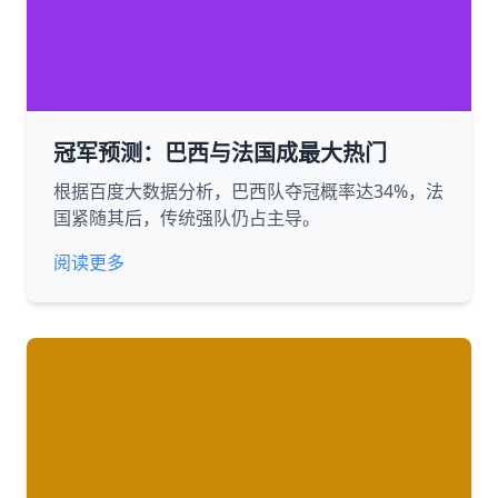
冠军预测：巴西与法国成最大热门
根据百度大数据分析，巴西队夺冠概率达34%，法
国紧随其后，传统强队仍占主导。
阅读更多