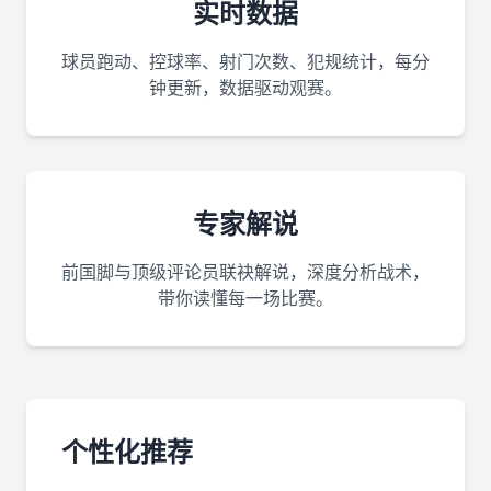
实时数据
球员跑动、控球率、射门次数、犯规统计，每分
钟更新，数据驱动观赛。
专家解说
前国脚与顶级评论员联袂解说，深度分析战术，
带你读懂每一场比赛。
个性化推荐