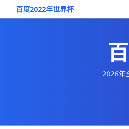
百度2022年世界杯
百
2026