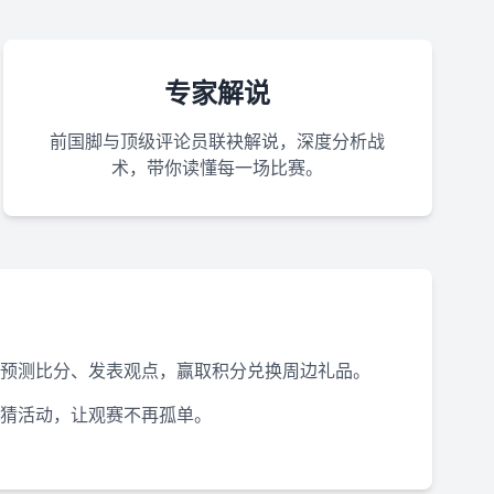
专家解说
前国脚与顶级评论员联袂解说，深度分析战
术，带你读懂每一场比赛。
预测比分、发表观点，赢取积分兑换周边礼品。
猜活动，让观赛不再孤单。