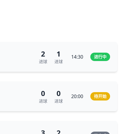
2
1
14:30
进行中
进球
进球
0
0
20:00
待开始
进球
进球
3
2