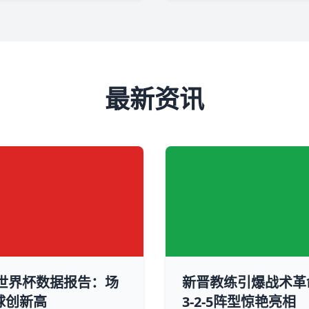
最新资讯
6世界杯数据报告：场
新晋教练引爆战术革
球创新高
3-2-5阵型惊艳亮相