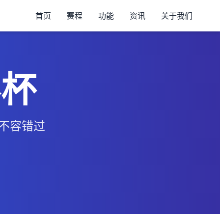
首页
赛程
功能
资讯
关于我们
界杯
、不容错过