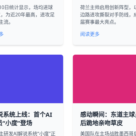
10日统计显示，场均进球
荷兰主帅启用创新阵型，
2粒，为近20年最高，进攻足
边路进攻撕裂对手防线，
主流。
届赛事最大亮点。
多
阅读更多
说系统上线：首个AI
感动瞬间：东道主球
员“小度”登场
后跪地亲吻草皮
主研发AI解说系统“小度”正
美国队在主场战胜墨西哥