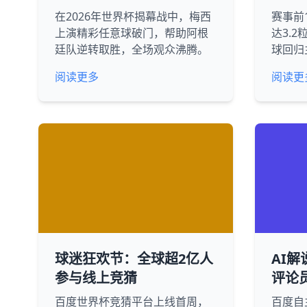
在2026年世界杯揭幕战中，梅西
赛事前
上演精彩任意球破门，帮助阿根
达3.
廷队逆转取胜，全场观众沸腾。
球回归
阅读更多
阅读更
球迷狂欢节：全球超2亿人
AI解
参与线上竞猜
评论
百度世界杯竞猜平台上线首周，
百度自